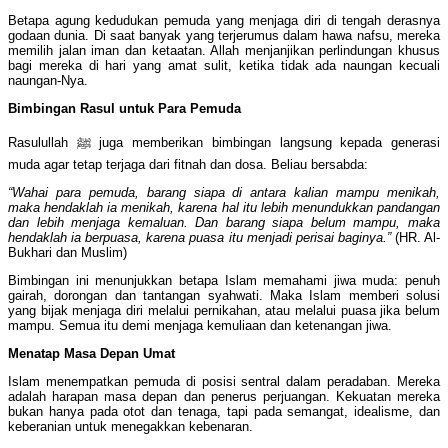
Betapa agung kedudukan pemuda yang menjaga diri di tengah derasnya
godaan dunia. Di saat banyak yang terjerumus dalam hawa nafsu, mereka
memilih jalan iman dan ketaatan. Allah menjanjikan perlindungan khusus
bagi mereka di hari yang amat sulit, ketika tidak ada naungan kecuali
naungan-Nya.
Bimbingan Rasul untuk Para Pemuda
Rasulullah ﷺ juga memberikan bimbingan langsung kepada generasi
muda agar tetap terjaga dari fitnah dan dosa. Beliau bersabda:
“Wahai para pemuda, barang siapa di antara kalian mampu menikah,
maka hendaklah ia menikah, karena hal itu lebih menundukkan pandangan
dan lebih menjaga kemaluan. Dan barang siapa belum mampu, maka
hendaklah ia berpuasa, karena puasa itu menjadi perisai baginya.”
(HR. Al-
Bukhari dan Muslim)
Bimbingan ini menunjukkan betapa Islam memahami jiwa muda: penuh
gairah, dorongan dan tantangan syahwati. Maka Islam memberi solusi
yang bijak menjaga diri melalui pernikahan, atau melalui puasa jika belum
mampu. Semua itu demi menjaga kemuliaan dan ketenangan jiwa.
Menatap Masa Depan Umat
Islam menempatkan pemuda di posisi sentral dalam peradaban. Mereka
adalah harapan masa depan dan penerus perjuangan. Kekuatan mereka
bukan hanya pada otot dan tenaga, tapi pada semangat, idealisme, dan
keberanian untuk menegakkan kebenaran.