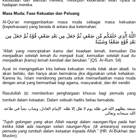
kebiasaan dan warisan mereka, meskipun kebenaran telah nyata di
hadapan mereka.
Masa Muda: Fase Kekuatan dan Peluang
Al-Qur’an menggambarkan masa muda sebagai masa kekuatan
(keperkasaan) yang berada di antara dua kelemahan:
اللَّهُ الَّذِي خَلَقَكُم مِّن ضَعْفٍ ثُمَّ جَعَلَ مِن بَعْدِ ضَعْفٍ قُوَّةً ثُمَّ جَعَلَ مِن
بَعْدِ قُوَّةٍ ضَعْفًا وَشَيْبَةً
“Allah yang menciptakan kamu dari keadaan lemah, kemudian Dia
menjadikan setelah lemah itu menjadi kuat, kemudian setelah kuat itu
menjadikan (kamu) lemah kembali dan beruban.”
(QS. Ar-Rum: 54)
Ayat ini mengingatkan kita bahwa kekuatan muda tidak akan abadi. Ia
akan berlalu, dan hanya akan bermakna jika digunakan untuk kebaikan.
Karena itu, Islam mendorong pemuda untuk memanfaatkan masa muda
dengan amal yang bermanfaat bagi agama, masyarakat, dan diri sendiri.
Rasulullah ﷺ memberikan penghargaan khusus bagi pemuda yang
tumbuh dalam ketaatan. Dalam sebuah hadits beliau bersabda:
سبعة يظلهم الله في ظله يوم لا ظل إلا ظله: الإمام العادل، وشاب نشأ في طاعة
الله سبحانه وتعالى
“Tujuh golongan yang akan Allah naungi dalam naungan-Nya pada hari
ketika tidak ada naungan selain naungan-Nya: (di antaranya) seorang
pemuda yang tumbuh dalam ketaatan kepada Allah.”
(HR. Al-Bukhari dan
Muslim)