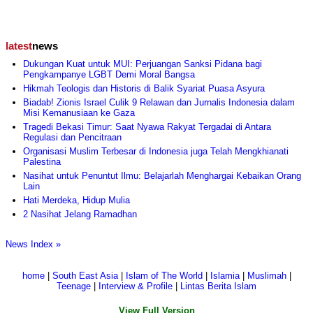
latest
news
Dukungan Kuat untuk MUI: Perjuangan Sanksi Pidana bagi
Pengkampanye LGBT Demi Moral Bangsa
Hikmah Teologis dan Historis di Balik Syariat Puasa Asyura
Biadab! Zionis Israel Culik 9 Relawan dan Jurnalis Indonesia dalam
Misi Kemanusiaan ke Gaza
Tragedi Bekasi Timur: Saat Nyawa Rakyat Tergadai di Antara
Regulasi dan Pencitraan
Organisasi Muslim Terbesar di Indonesia juga Telah Mengkhianati
Palestina
Nasihat untuk Penuntut Ilmu: Belajarlah Menghargai Kebaikan Orang
Lain
Hati Merdeka, Hidup Mulia
2 Nasihat Jelang Ramadhan
News Index »
home
|
South East Asia
|
Islam of The World
|
Islamia
|
Muslimah
|
Teenage
|
Interview & Profile
|
Lintas Berita Islam
View Full Version