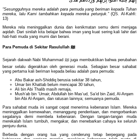
“Sesungguhnya mereka adalah para pemuda yang beriman kepada Tuhan
mereka, lalu Kami tambahkan kepada mereka petunjuk.”
(QS. Al-Kahfi:
13)
Mereka rela meninggalkan dunia dan kenikmatan semu demi menjaga
aqidah. Dari sinilah kita belajar bahwa iman yang kuat sering kali lahir dari
hati-hati muda yang murni dan berani.
Para Pemuda di Sekitar Rasulullah
ﷺ
Sejarah dakwah Nabi Muhammad ﷺ juga membuktikan bahwa perubahan
besar selalu digerakkan oleh generasi muda. Sebagian besar sahabat
yang pertama kali beriman kepada beliau adalah para pemuda:
Abu Bakar ash-Shiddiq berusia sekitar 38 tahun,
Umar bin Khattab belum mencapai 30 tahun,
Ali bin Abi Thalib masih remaja,
Mush‘ab bin ‘Umair, Abdullah bin Mas‘ud, Sa‘id bin Zaid, Al-Arqam
bin Abi Al-Arqam, dan ratusan lainnya; semuanya pemuda.
Para sahabat muda ini sangat cepat menerima kebenaran Islam. Mereka
meninggalkan kemewahan, menanggung penderitaan, dan mengorbankan
segalanya demi membela kebenaran. Dengan tangan-tangan muda
merekalah Islam tumbuh, mengakar, dan menebarkan cahaya ke seluruh
penjuru dunia.
Berbeda dengan orang tua yang cenderung tetap berpegang pada