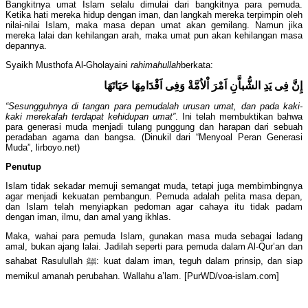
Bangkitnya umat Islam selalu dimulai dari bangkitnya para pemuda.
Ketika hati mereka hidup dengan iman, dan langkah mereka terpimpin oleh
nilai-nilai Islam, maka masa depan umat akan gemilang. Namun jika
mereka lalai dan kehilangan arah, maka umat pun akan kehilangan masa
depannya.
Syaikh Musthofa Al-Gholayaini
rahimahullah
berkata:
إِنَّ فِى يَدِ الشُّباَّنِ اَمْرَ اْلاُمَّةْ وَفِى اَقْدَامِهَا حَيَاتَهَا
“Sesungguhnya di tangan para pemudalah urusan umat, dan pada kaki-
kaki merekalah terdapat kehidupan umat”
. Ini telah membuktikan bahwa
para generasi muda menjadi tulang punggung dan harapan dari sebuah
peradaban agama dan bangsa. (Dinukil dari “Menyoal Peran Generasi
Muda”, lirboyo.net)
Penutup
Islam tidak sekadar memuji semangat muda, tetapi juga membimbingnya
agar menjadi kekuatan pembangun. Pemuda adalah pelita masa depan,
dan Islam telah menyiapkan pedoman agar cahaya itu tidak padam
dengan iman, ilmu, dan amal yang ikhlas.
Maka, wahai para pemuda Islam, gunakan masa muda sebagai ladang
amal, bukan ajang lalai. Jadilah seperti para pemuda dalam Al-Qur’an dan
sahabat Rasulullah ﷺ: kuat dalam iman, teguh dalam prinsip, dan siap
memikul amanah perubahan. Wallahu a’lam. [PurWD/voa-islam.com]