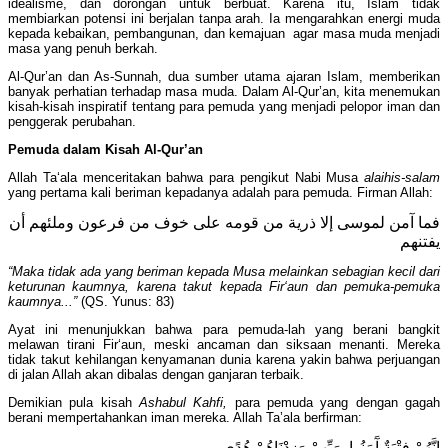
idealisme, dan dorongan untuk berbuat. Karena itu, Islam tidak
membiarkan potensi ini berjalan tanpa arah. Ia mengarahkan energi muda
kepada kebaikan, pembangunan, dan kemajuan agar masa muda menjadi
masa yang penuh berkah.
Al-Qur’an dan As-Sunnah, dua sumber utama ajaran Islam, memberikan
banyak perhatian terhadap masa muda. Dalam Al-Qur’an, kita menemukan
kisah-kisah inspiratif tentang para pemuda yang menjadi pelopor iman dan
penggerak perubahan.
Pemuda dalam Kisah Al-Qur’an
Allah Ta‘ala menceritakan bahwa para pengikut Nabi Musa
alaihis-salam
yang pertama kali beriman kepadanya adalah para pemuda. Firman Allah:
فما آمن لموسى إلا ذرية من قومه على خوف من فرعون وملئهم أن
يفتنهم
“Maka tidak ada yang beriman kepada Musa melainkan sebagian kecil dari
keturunan kaumnya, karena takut kepada Fir‘aun dan pemuka-pemuka
kaumnya...”
(QS. Yunus: 83)
Ayat ini menunjukkan bahwa para pemuda-lah yang berani bangkit
melawan tirani Fir‘aun, meski ancaman dan siksaan menanti. Mereka
tidak takut kehilangan kenyamanan dunia karena yakin bahwa perjuangan
di jalan Allah akan dibalas dengan ganjaran terbaik.
Demikian pula kisah
Ashabul Kahfi,
para pemuda yang dengan gagah
berani mempertahankan iman mereka. Allah Ta’ala berfirman:
إِنَّهُمْ فِتْيَةٌ آَمَنُوا بِرَبِّهِمْ وَزِدْنَاهُمْ هُدًى