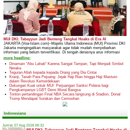
MUI DKI: Tabayyun Jadi Benteng Tangkal Hoaks di Era AI
JAKARTA (Voa-Islam.com)--Majelis Ulama Indonesia (MUI) Provinsi DKI
Jakarta mengingatkan masyarakat agar tidak mudah menyebarkan
informasi yang belum terverifikasi. Di tengah derasnya arus informasi
more headline:
Dinamain ''Abu Lahab'' Karena Sangat Tampan, Tapi Menjadi Simbol
Neraka
Teguran Allah kepada kepada Orang yang Dia Cintai
Kranji, Tanah Para Pejuang: Jejak Haji Rian hingga Haji Masturo
dalam Revolusi Kemerdekaan
Dukungan Kuat untuk MUI: Perjuangan Sanksi Pidana bagi
Pengkampanye LGBT Demi Moral Bangsa
Tonton pertandingan Final NBA Secara langsung di Stadion, Donal
Trump Mendapat Sorakan dan Cemoohan
Indonesiana
Jum'at, 07 Aug 2026 06:32
MUI DKI: Tabayyun Jadi Benteng Tangkal Hoaks di