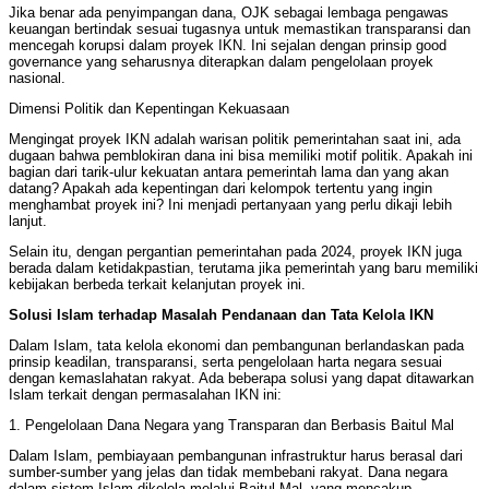
Jika benar ada penyimpangan dana, OJK sebagai lembaga pengawas
keuangan bertindak sesuai tugasnya untuk memastikan transparansi dan
mencegah korupsi dalam proyek IKN. Ini sejalan dengan prinsip good
governance yang seharusnya diterapkan dalam pengelolaan proyek
nasional.
Dimensi Politik dan Kepentingan Kekuasaan
Mengingat proyek IKN adalah warisan politik pemerintahan saat ini, ada
dugaan bahwa pemblokiran dana ini bisa memiliki motif politik. Apakah ini
bagian dari tarik-ulur kekuatan antara pemerintah lama dan yang akan
datang? Apakah ada kepentingan dari kelompok tertentu yang ingin
menghambat proyek ini? Ini menjadi pertanyaan yang perlu dikaji lebih
lanjut.
Selain itu, dengan pergantian pemerintahan pada 2024, proyek IKN juga
berada dalam ketidakpastian, terutama jika pemerintah yang baru memiliki
kebijakan berbeda terkait kelanjutan proyek ini.
Solusi Islam terhadap Masalah Pendanaan dan Tata Kelola IKN
Dalam Islam, tata kelola ekonomi dan pembangunan berlandaskan pada
prinsip keadilan, transparansi, serta pengelolaan harta negara sesuai
dengan kemaslahatan rakyat. Ada beberapa solusi yang dapat ditawarkan
Islam terkait dengan permasalahan IKN ini:
1. Pengelolaan Dana Negara yang Transparan dan Berbasis Baitul Mal
Dalam Islam, pembiayaan pembangunan infrastruktur harus berasal dari
sumber-sumber yang jelas dan tidak membebani rakyat. Dana negara
dalam sistem Islam dikelola melalui Baitul Mal, yang mencakup