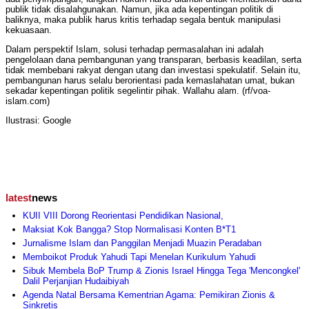
publik tidak disalahgunakan. Namun, jika ada kepentingan politik di
baliknya, maka publik harus kritis terhadap segala bentuk manipulasi
kekuasaan.
Dalam perspektif Islam, solusi terhadap permasalahan ini adalah
pengelolaan dana pembangunan yang transparan, berbasis keadilan, serta
tidak membebani rakyat dengan utang dan investasi spekulatif. Selain itu,
pembangunan harus selalu berorientasi pada kemaslahatan umat, bukan
sekadar kepentingan politik segelintir pihak. Wallahu alam. (rf/voa-
islam.com)
Ilustrasi: Google
latest
news
KUII VIII Dorong Reorientasi Pendidikan Nasional,
Maksiat Kok Bangga? Stop Normalisasi Konten B*T1
Jurnalisme Islam dan Panggilan Menjadi Muazin Peradaban
Memboikot Produk Yahudi Tapi Menelan Kurikulum Yahudi
Sibuk Membela BoP Trump & Zionis Israel Hingga Tega 'Mencongkel'
Dalil Perjanjian Hudaibiyah
Agenda Natal Bersama Kementrian Agama: Pemikiran Zionis &
Sinkretis