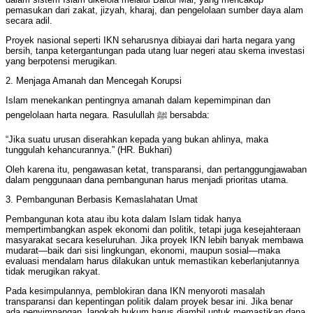
pemasukan dari zakat, jizyah, kharaj, dan pengelolaan sumber daya alam
secara adil.
Proyek nasional seperti IKN seharusnya dibiayai dari harta negara yang
bersih, tanpa ketergantungan pada utang luar negeri atau skema investasi
yang berpotensi merugikan.
2. Menjaga Amanah dan Mencegah Korupsi
Islam menekankan pentingnya amanah dalam kepemimpinan dan
pengelolaan harta negara. Rasulullah ﷺ bersabda:
“Jika suatu urusan diserahkan kepada yang bukan ahlinya, maka
tunggulah kehancurannya.” (HR. Bukhari)
Oleh karena itu, pengawasan ketat, transparansi, dan pertanggungjawaban
dalam penggunaan dana pembangunan harus menjadi prioritas utama.
3. Pembangunan Berbasis Kemaslahatan Umat
Pembangunan kota atau ibu kota dalam Islam tidak hanya
mempertimbangkan aspek ekonomi dan politik, tetapi juga kesejahteraan
masyarakat secara keseluruhan. Jika proyek IKN lebih banyak membawa
mudarat—baik dari sisi lingkungan, ekonomi, maupun sosial—maka
evaluasi mendalam harus dilakukan untuk memastikan keberlanjutannya
tidak merugikan rakyat.
Pada kesimpulannya, pemblokiran dana IKN menyoroti masalah
transparansi dan kepentingan politik dalam proyek besar ini. Jika benar
ada penyimpangan, langkah hukum harus diambil untuk memastikan dana