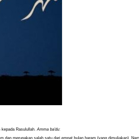
h kepada Rasulullah.
Amma ba'du
:
slam dan merupakan salah satu dari empat bulan haram (yang dimuliakan). N