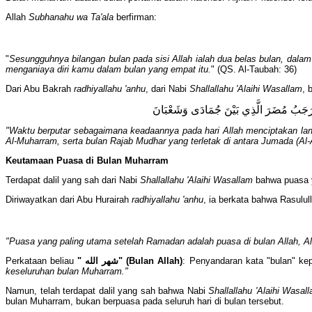
Allah
Subhanahu wa Ta'ala
berfirman:
"
Sesungguhnya bilangan bulan pada sisi Allah ialah dua belas bulan, dalam
menganiaya diri kamu dalam bulan yang empat itu.
" (QS. Al-Taubah: 36)
Dari Abu Bakrah
radhiyallahu 'anhu
, dari Nabi
Shallallahu 'Alaihi Wasallam
, 
مُ وَرَجَبُ مُضَرَ الَّذِي بَيْنَ جُمَادَى وَشَعْبَانَ
"Waktu berputar sebagaimana keadaannya pada hari Allah menciptakan langit
Al-Muharram, serta bulan Rajab Mudhar yang terletak di antara Jumada (Al-
Keutamaan Puasa di Bulan Muharram
Terdapat dalil yang sah dari Nabi
Shallallahu 'Alaihi Wasallam
bahwa puasa y
Diriwayatkan dari Abu Hurairah
radhiyallahu 'anhu
, ia berkata bahwa Rasulul
"Puasa yang paling utama setelah Ramadan adalah puasa di bulan Allah, Al
Perkataan beliau
"
شهر الله
" (Bulan Allah)
: Penyandaran kata "bulan" ke
keseluruhan bulan Muharram."
Namun, telah terdapat dalil yang sah bahwa Nabi
Shallallahu 'Alaihi Wasa
bulan Muharram, bukan berpuasa pada seluruh hari di bulan tersebut.