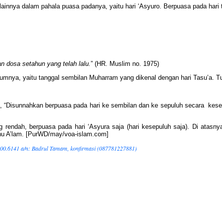
ri lainnya dalam pahala puasa padanya, yaitu hari ‘Asyuro. Berpuasa pada har
 dosa setahun yang telah lalu.
” (HR. Muslim no. 1975)
nya, yaitu tanggal sembilan Muharram yang dikenal dengan hari Tasu’a. Tu
a, “Disunnahkan berpuasa pada hari ke sembilan dan ke sepuluh secara kese
g rendah, berpuasa pada hari ‘Asyura saja (hari kesepuluh saja). Di atas
ahu A’lam. [PurWD/may/voa-islam.com]
000.6141 a/n: Badrul Tamam, konfirmasi (087781227881)