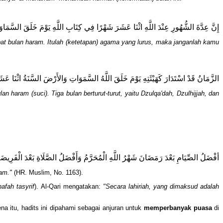
إِنَّ عِدَّةَ الشُّهُورِ عِنْدَ اللَّهِ اثْنَا عَشَرَ شَهْرًا فِي كِتَابِ اللَّهِ يَوْمَ خَلَقَ السَّمَاوَات
pat bulan haram. Itulah (ketetapan) agama yang lurus, maka janganlah kamu
الزَّمَانُ قَدْ اسْتَدَارَ كَهَيْئَتِهِ يَوْمَ خَلَقَ اللَّهُ السَّمَوَاتِ وَالأَرْضَ السَّنَةُ اثْنَا عَش
haram (suci). Tiga bulan berturut-turut, yaitu Dzulqa'dah, Dzulhijjah, dan
أفْضَلُ الصِّيَامِ بَعْدَ رَمَضَانَ شَهْرُ اللَّهِ الْمُحَرَّمُ وَأَفْضَلُ الصَّلَاةِ بَعْدَ الْفَرِيضَةِ
am."
(HR. Muslim, No. 1163).
hafah tasyrif
). Al-Qari mengatakan:
"Secara lahiriah, yang dimaksud adalah
a itu, hadits ini dipahami sebagai anjuran untuk
memperbanyak puasa
di