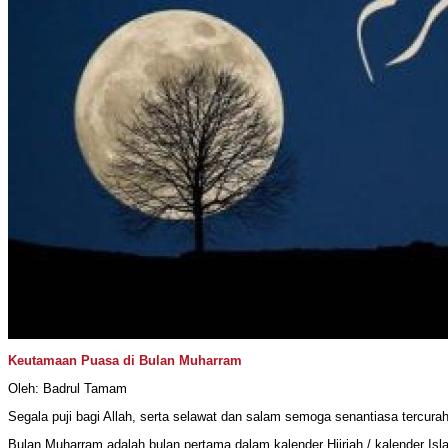
Keutamaan Puasa di Bulan Muharram
Oleh: Badrul Tamam
Segala puji bagi Allah, serta selawat dan salam semoga senantiasa tercura
Bulan Muharram adalah bulan pertama dalam kalender Hijriah / kalender I