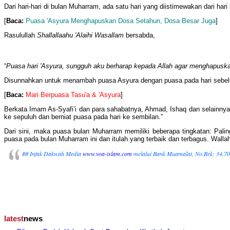
Dari hari-hari di bulan Muharram, ada satu hari yang diistimewakan dari ha
[
Baca:
Puasa 'Asyura Menghapuskan Dosa Setahun, Dosa Besar Juga
]
Rasulullah
Shallallaahu 'Alaihi Wasallam
bersabda,
“
Puasa hari 'Asyura, sungguh aku berharap kepada Allah agar menghapuskan
Disunnahkan untuk menambah puasa Asyura dengan puasa pada hari sebelum
[
Baca:
Mari Berpuasa Tasu'a & 'Asyura
]
Berkata Imam As-Syafi’i dan para sahabatnya, Ahmad, Ishaq dan selainny
ke sepuluh dan berniat puasa pada hari ke sembilan.”
Dari sini, maka puasa bulan Muharram memiliki beberapa tingkatan: Palin
puasa pada bulan Muharram ini dan itulah yang terbaik dan terbagus. Wall
## Infak Dakwah Media
www.voa-islam.com
melalui Bank Muamalat, No.Rek: 34.7
latest
news