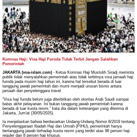
Komnas Haji: Visa Haji Furoda Tidak Terbit Jangan Salahkan
Pemerintah
JAKARTA (voa-islam.com)
- Ketua Komnas Haji Mustolih Siradj meminta
publik tidak menyalahkan pemerintah atas tidak terbitnya visa jamaah haji
furoda pada musim haji tahun ini, karena hal tersebut berada di luar
tanggung jawab pemerintah dan murni menjadi urusan bisnis antara
jamaah dan penyelenggara travel.
“Visa haji furoda belum juga diterbitkan oleh otoritas Arab Saudi sampai
batas akhir pelayanan. Ini bukan tanggung jawab pemerintah karena
berada di luar kuota resmi,” kata dia dalam keterangan yang diterima di
Jakarta, Jum'at (30/05/2025).
Ia menjelaskan bahwa berdasarkan Undang-Undang Nomor 8/2019 tentang
Penyelenggaraan Ibadah Haji dan Umrah (PIHU), pemerintah hanya
bertanggung jawab terhadap kuota resmi yang terdiri atas 98 persen haji
reguler dan 8 persen haji khusus.