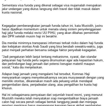
Sementara visa furoda yang dikenal sebagai visa mujamalah merupakan
jalur undangan yang diurus langsung oleh travel dan tidak masuk dalam
kuota nasional.
Kegagalan pemberangkatan jamaah furoda tahun ini, kata Mustolih, justru
harus dijadikan momentum untuk menata ulang sistem penyelenggaraan
haji jalur furoda melalui revisi UU PIHU, yang akan dibahas pemerintah
dan DPR setelah musim haji ini berakhir.
Dia menilai minimnya transparasi informasi terkait risiko dalam haji furoda
dan kebijakan otoritas Arab Saudi yang bisa berubah sewaktu-waktu, juga
patut menjadi perhatian bersama sebagai faktor penyebab kegagalan.
“Jadi pengaturan lebih lanjut tentang mekanisme, syarat, dan standar
pelayanan haji furoda perlu segera dirumuskan agar ada kepastian hukum,
dan perlindungan bagi jamaah dari potensi kerugian materiil maupun
sosial,” kata dia menjelaskan.
Adapun bagi jamaah yang mengalami hal tersebut, Komnas Haji
menyarankan segera menyelesaikannya secara musyawarah dengan yang
memiliki otoritas, dikarenakan masih ada peluang untuk mendapat
pengembalian dana, penjadwalan ulang, atau pengalihan ke kuota haji
khusus.
Hal ini sebagaimana pernyataan dari sejumlah travel resmi, yang menurut
Mustolih mereka telah menyatakan siap mengembalikan biaya jamaah
calon haji secara penuh sebagai bentuk tanggung jawab dan menjaga
reputasi meskipun harus menanggung kerugian besar akibat pembatalan