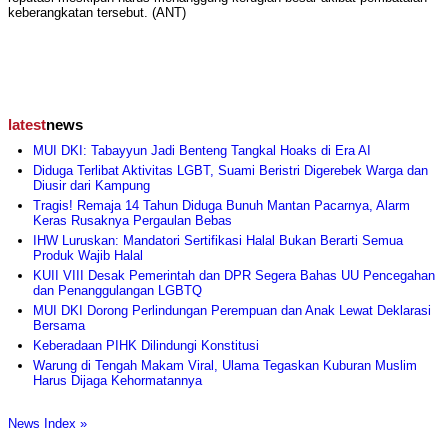
keberangkatan tersebut. (ANT)
latest
news
MUI DKI: Tabayyun Jadi Benteng Tangkal Hoaks di Era AI
Diduga Terlibat Aktivitas LGBT, Suami Beristri Digerebek Warga dan
Diusir dari Kampung
Tragis! Remaja 14 Tahun Diduga Bunuh Mantan Pacarnya, Alarm
Keras Rusaknya Pergaulan Bebas
IHW Luruskan: Mandatori Sertifikasi Halal Bukan Berarti Semua
Produk Wajib Halal
KUII VIII Desak Pemerintah dan DPR Segera Bahas UU Pencegahan
dan Penanggulangan LGBTQ
MUI DKI Dorong Perlindungan Perempuan dan Anak Lewat Deklarasi
Bersama
Keberadaan PIHK Dilindungi Konstitusi
Warung di Tengah Makam Viral, Ulama Tegaskan Kuburan Muslim
Harus Dijaga Kehormatannya
News Index »