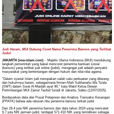
Judi Haram, MUI Dukung Coret Nama Penerima Bansos yang Terlibat
Judol
JAKARTA (voa-islam.com)
- Majelis Ulama Indonesia (MUI) mendukung
langkah pemerintah yang bakal mencoret penerima bantuan sosial
(bansos) yang terlibat judi online (judol), mengingat judi adalah penyakit
masyarakat yang bertentangan dengan hukum dan nilai-nilai agama.
"Dalam syariat Islam judi merupakan salah satu perbuatan yang dilarang
dan hukumnya haram, sebagaimana firman Allah Subhanahu Wa Ta'ala
(SWT) dalam Surat Al-Maidah ayat 90," kata Wakil Ketua Dewan
Pertimbangan MUI Zainut Tauhid Sa'adi di Jakarta, Sabtu (12/07/2025).
Berdasarkan data dari Pusat Pelaporan dan Analisis Transaksi Keuangan
(PPATK) bahwa ada ratusan ribu penerima bansos terkait judol.
Dari 28,4 juta NIK penerima bansos dan data tahun 2024 yang mencatat
9,7 juta NIK pemain judol, terdapat 571.410 NIK yang terindikasi sebagai