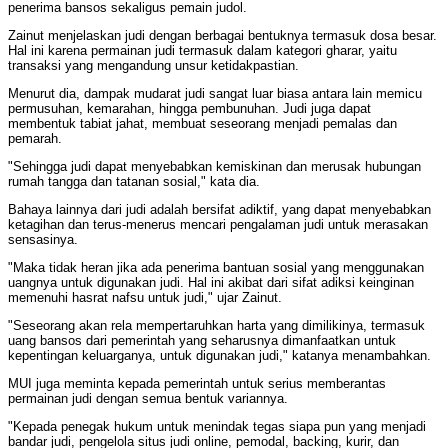
penerima bansos sekaligus pemain judol.
Zainut menjelaskan judi dengan berbagai bentuknya termasuk dosa besar.
Hal ini karena permainan judi termasuk dalam kategori gharar, yaitu
transaksi yang mengandung unsur ketidakpastian.
Menurut dia, dampak mudarat judi sangat luar biasa antara lain memicu
permusuhan, kemarahan, hingga pembunuhan. Judi juga dapat
membentuk tabiat jahat, membuat seseorang menjadi pemalas dan
pemarah.
"Sehingga judi dapat menyebabkan kemiskinan dan merusak hubungan
rumah tangga dan tatanan sosial," kata dia.
Bahaya lainnya dari judi adalah bersifat adiktif, yang dapat menyebabkan
ketagihan dan terus-menerus mencari pengalaman judi untuk merasakan
sensasinya.
"Maka tidak heran jika ada penerima bantuan sosial yang menggunakan
uangnya untuk digunakan judi. Hal ini akibat dari sifat adiksi keinginan
memenuhi hasrat nafsu untuk judi," ujar Zainut.
"Seseorang akan rela mempertaruhkan harta yang dimilikinya, termasuk
uang bansos dari pemerintah yang seharusnya dimanfaatkan untuk
kepentingan keluarganya, untuk digunakan judi," katanya menambahkan.
MUI juga meminta kepada pemerintah untuk serius memberantas
permainan judi dengan semua bentuk variannya.
"Kepada penegak hukum untuk menindak tegas siapa pun yang menjadi
bandar judi, pengelola situs judi online, pemodal, backing, kurir, dan