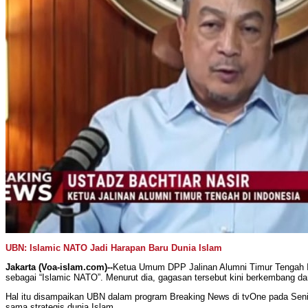
UBN: Islamic NATO Jadi Harapan Baru Dunia Islam
Jakarta (Voa-islam.com)--
Ketua Umum DPP Jalinan Alumni Timur Tengah I
sebagai “Islamic NATO”. Menurut dia, gagasan tersebut kini berkembang da
Hal itu disampaikan UBN dalam program Breaking News di tvOne pada Senin 
sama strategis dunia Islam.