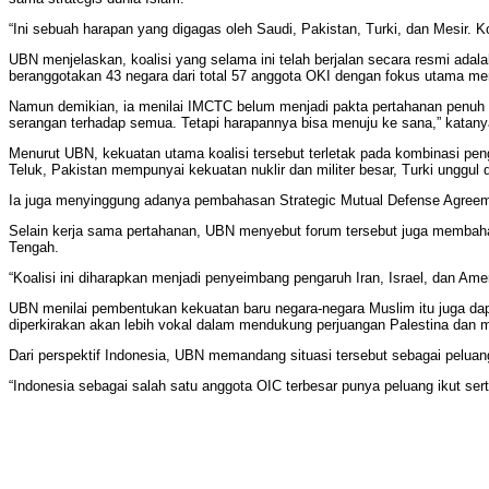
“Ini sebuah harapan yang digagas oleh Saudi, Pakistan, Turki, dan Mesir. Ko
UBN menjelaskan, koalisi yang selama ini telah berjalan secara resmi adal
beranggotakan 43 negara dari total 57 anggota OKI dengan fokus utama m
Namun demikian, ia menilai IMCTC belum menjadi pakta pertahanan penuh s
serangan terhadap semua. Tetapi harapannya bisa menuju ke sana,” katany
Menurut UBN, kekuatan utama koalisi tersebut terletak pada kombinasi peng
Teluk, Pakistan mempunyai kekuatan nuklir dan militer besar, Turki unggul d
Ia juga menyinggung adanya pembahasan Strategic Mutual Defense Agreeme
Selain kerja sama pertahanan, UBN menyebut forum tersebut juga membahas 
Tengah.
“Koalisi ini diharapkan menjadi penyeimbang pengaruh Iran, Israel, dan Ame
UBN menilai pembentukan kekuatan baru negara-negara Muslim itu juga dap
diperkirakan akan lebih vokal dalam mendukung perjuangan Palestina dan 
Dari perspektif Indonesia, UBN memandang situasi tersebut sebagai peluang
“Indonesia sebagai salah satu anggota OIC terbesar punya peluang ikut sert