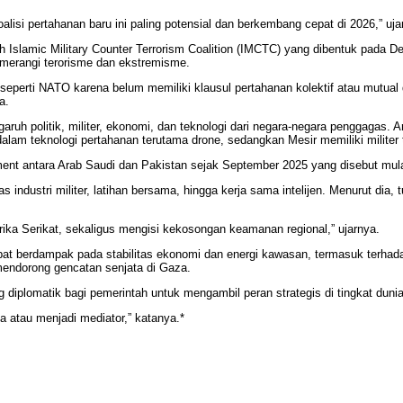
alisi pertahanan baru ini paling potensial dan berkembang cepat di 2026,” uj
ah Islamic Military Counter Terrorism Coalition (IMCTC) yang dibentuk pada 
emerangi terorisme dan ekstremisme.
eperti NATO karena belum memiliki klausul pertahanan kolektif atau mutual
a.
aruh politik, militer, ekonomi, dan teknologi dari negara-negara penggagas. 
alam teknologi pertahanan terutama drone, sedangkan Mesir memiliki militer t
nt antara Arab Saudi dan Pakistan sejak September 2025 yang disebut mula
industri militer, latihan bersama, hingga kerja sama intelijen. Menurut di
rika Serikat, sekaligus mengisi kekosongan keamanan regional,” ujarnya.
at berdampak pada stabilitas ekonomi dan energi kawasan, termasuk terhada
mendorong gencatan senjata di Gaza.
 diplomatik bagi pemerintah untuk mengambil peran strategis di tingkat dunia
a atau menjadi mediator,” katanya.*