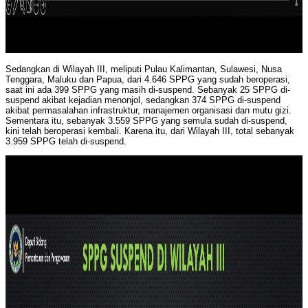
Sedangkan di Wilayah III, meliputi Pulau Kalimantan, Sulawesi, Nusa
Tenggara, Maluku dan Papua, dari 4.646 SPPG yang sudah beroperasi,
saat ini ada 399 SPPG yang masih di-suspend. Sebanyak 25 SPPG di-
suspend akibat kejadian menonjol, sedangkan 374 SPPG di-suspend
akibat permasalahan infrastruktur, manajemen organisasi dan mutu gizi.
Sementara itu, sebanyak 3.559 SPPG yang semula sudah di-suspend,
kini telah beroperasi kembali. Karena itu, dari Wilayah III, total sebanyak
3.959 SPPG telah di-suspend.