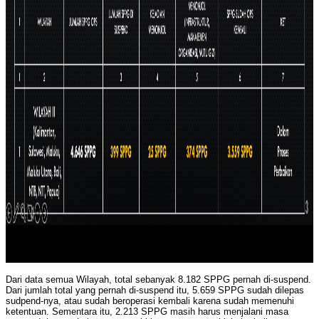
Dari data semua Wilayah, total sebanyak 8.182 SPPG pernah di-suspend.
Dari jumlah total yang pernah di-suspend itu, 5.659 SPPG sudah dilepas
sudpend-nya, atau sudah beroperasi kembali karena sudah memenuhi
ketentuan. Sementara itu, 2.213 SPPG masih harus menjalani masa