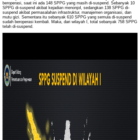
beroperasi, saat ini ada 148 SPPG yang masih di-suspend. Sebanyak 10
SPPG di-suspend akibat kejadian menonjol, sedangkan 138 SPPG di-
suspend akibat permasalahan infrastruktur, manajemen organisasi, dan
mutu gizi. Sementara itu sebanyak 610 SPPG yang semula di-suspend
sudah beroperasi kembali. Maka, dari wilayah I, total sebanyak 758 SPPG
telah di-suspend.