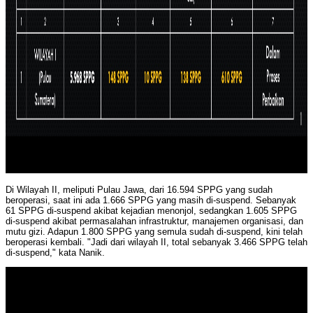
Di Wilayah II, meliputi Pulau Jawa, dari 16.594 SPPG yang sudah
beroperasi, saat ini ada 1.666 SPPG yang masih di-suspend. Sebanyak
61 SPPG di-suspend akibat kejadian menonjol, sedangkan 1.605 SPPG
di-suspend akibat permasalahan infrastruktur, manajemen organisasi, dan
mutu gizi. Adapun 1.800 SPPG yang semula sudah di-suspend, kini telah
beroperasi kembali. "Jadi dari wilayah II, total sebanyak 3.466 SPPG telah
di-suspend," kata Nanik.