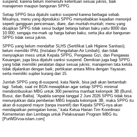
suspend, karena belum memenuhi ketentuan sesuai juknis, baik
manajemen maupun bangunan SPPG.
Setiap SPPG bisa dijatuhi sanksi suspend karena berbagai sebab.
Misalnya, menu yang diproduksi SPPG menyebabkan kejadian menonjol
seperti gangguan pencernaan, diare, dan muntah-muntah; menu yang
disajikan SPPG tidak sesui budget belanja bahan baku yaitu 8000 dan
10.000; sengaja me-mark up harga bahan baku; serta jika alur bangunan
SPPG tidak sesui juknis.
SPPG yang belum mendaftar SLHS (Sertifikat Laik Higiene Sanitasi);
belum memiliki IPAL (Instalasi Pengolahan Air Limbah); dan tidak
menyiapkan mess untuk Kepala SPPG, Pengawas Gizi, dan Pengawas
Keuangan; juga bisa dijatuhi sanksi suspend. Demikian juga bagi SPPG
yang tidak memiliki peralatan dapur sesuai juknis; manajemen tata kelola
tidak dijalankan dengan baik; pertikaian antara Mitra dengan Yayasan;
serta memiliki suplier kurang dari 15.
Jumlah SPPG yang di-suspend, kata Nanik, bisa jadi akan bertambah
lagi. Sebab, saat ini BGN mewajibkan agar setiap SPPG minimal
mendistribusikan MBG untuk 300 penerima manfaat kelompok 3B (Bumil,
Busui, dan Balita). “Apabila sampai tanggal 2 Juni 2026 SPPG tidak bisa
menunjukkan data pemberian MBG kepada kelompok 3B, maka SPPG itu
akan di-suspend mayor (tanpa insentif) dan Kepala SPPG-nya akan
mendapatkan peringatan keras,” kata Ketua Harian Tim Koordinasi
Kementerian dan Lembaga untuk Pelaksanaan Program MBG itu.
[PurWD/voa-islam.com]