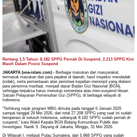
Rentang 1,5 Tahun: 8.182 SPPG Pernah Di-Suspend, 2.213 SPPG Kini
Masih Dalam Posisi Suspend
JAKARTA (voa-islam.com) -
Berbagai masukan dari masyarakat,
termasuk masukan dari para pejabat di daerah, hasil inspeksi mendadak
(sidak), serta pemantauan atas peristiwa kejadian menonjol yang dialami
para penerima manfaat, menjadi dasar Badan Gizi Nasional (BGN),
sehingga terpaksa harus menutup sementara atau men-suspend ribuan
Satuan Pelayanan Pemenuhan Gizi (SPPG), di berbagai wilayah di
Indonesia.
“Terhitung sejak program MBG dimulai pada tanggal 6 Januari 2025
sampai tanggal 29 Mei 2026, dari total 27.208 SPPG yang saat ini sudah
beroperasi di seluruh Indonesia, sebanyak 8.182 SPPG sudah pernah di-
suspend,” kata Wakil Kepala BGN Bidang Komunikasi Publik dan
Investigasi, Nanik S. Deyang di Jakarta, Minggu, 31 Mei 2026.
Di Wilayah I, meliputi Pulau Sumatera, dari 5.968 SPPG yang sudah