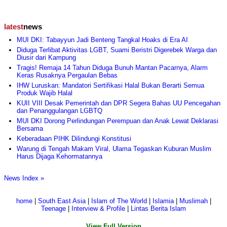
latest
news
MUI DKI: Tabayyun Jadi Benteng Tangkal Hoaks di Era AI
Diduga Terlibat Aktivitas LGBT, Suami Beristri Digerebek Warga dan
Diusir dari Kampung
Tragis! Remaja 14 Tahun Diduga Bunuh Mantan Pacarnya, Alarm
Keras Rusaknya Pergaulan Bebas
IHW Luruskan: Mandatori Sertifikasi Halal Bukan Berarti Semua
Produk Wajib Halal
KUII VIII Desak Pemerintah dan DPR Segera Bahas UU Pencegahan
dan Penanggulangan LGBTQ
MUI DKI Dorong Perlindungan Perempuan dan Anak Lewat Deklarasi
Bersama
Keberadaan PIHK Dilindungi Konstitusi
Warung di Tengah Makam Viral, Ulama Tegaskan Kuburan Muslim
Harus Dijaga Kehormatannya
News Index »
home
|
South East Asia
|
Islam of The World
|
Islamia
|
Muslimah
|
Teenage
|
Interview & Profile
|
Lintas Berita Islam
View Full Version