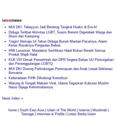
latest
news
MUI DKI: Tabayyun Jadi Benteng Tangkal Hoaks di Era AI
Diduga Terlibat Aktivitas LGBT, Suami Beristri Digerebek Warga dan
Diusir dari Kampung
Tragis! Remaja 14 Tahun Diduga Bunuh Mantan Pacarnya, Alarm
Keras Rusaknya Pergaulan Bebas
IHW Luruskan: Mandatori Sertifikasi Halal Bukan Berarti Semua
Produk Wajib Halal
KUII VIII Desak Pemerintah dan DPR Segera Bahas UU Pencegahan
dan Penanggulangan LGBTQ
MUI DKI Dorong Perlindungan Perempuan dan Anak Lewat Deklarasi
Bersama
Keberadaan PIHK Dilindungi Konstitusi
Warung di Tengah Makam Viral, Ulama Tegaskan Kuburan Muslim
Harus Dijaga Kehormatannya
News Index »
home
|
South East Asia
|
Islam of The World
|
Islamia
|
Muslimah
|
Teenage
|
Interview & Profile
|
Lintas Berita Islam