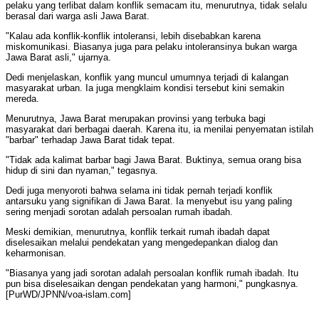
pelaku yang terlibat dalam konflik semacam itu, menurutnya, tidak selalu
berasal dari warga asli Jawa Barat.
"Kalau ada konflik-konflik intoleransi, lebih disebabkan karena
miskomunikasi. Biasanya juga para pelaku intoleransinya bukan warga
Jawa Barat asli," ujarnya.
Dedi menjelaskan, konflik yang muncul umumnya terjadi di kalangan
masyarakat urban. Ia juga mengklaim kondisi tersebut kini semakin
mereda.
Menurutnya, Jawa Barat merupakan provinsi yang terbuka bagi
masyarakat dari berbagai daerah. Karena itu, ia menilai penyematan istilah
"barbar" terhadap Jawa Barat tidak tepat.
"Tidak ada kalimat barbar bagi Jawa Barat. Buktinya, semua orang bisa
hidup di sini dan nyaman," tegasnya.
Dedi juga menyoroti bahwa selama ini tidak pernah terjadi konflik
antarsuku yang signifikan di Jawa Barat. Ia menyebut isu yang paling
sering menjadi sorotan adalah persoalan rumah ibadah.
Meski demikian, menurutnya, konflik terkait rumah ibadah dapat
diselesaikan melalui pendekatan yang mengedepankan dialog dan
keharmonisan.
"Biasanya yang jadi sorotan adalah persoalan konflik rumah ibadah. Itu
pun bisa diselesaikan dengan pendekatan yang harmoni," pungkasnya.
[PurWD/JPNN/voa-islam.com]