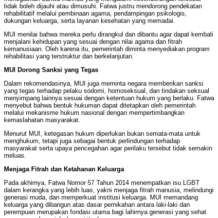
tidak boleh dijauhi atau dimusuhi. Fatwa justru mendorong pendekatan
rehabilitatif melalui pembinaan agama, pendampingan psikologis,
dukungan keluarga, serta layanan kesehatan yang memadai.
MUI menilai bahwa mereka perlu dirangkul dan dibantu agar dapat kembali
menjalani kehidupan yang sesuai dengan nilai agama dan fitrah
kemanusiaan. Oleh karena itu, pemerintah diminta menyediakan program
rehabilitasi yang terstruktur dan berkelanjutan.
MUI Dorong Sanksi yang Tegas
Dalam rekomendasinya, MUI juga meminta negara memberikan sanksi
yang tegas terhadap pelaku sodomi, homoseksual, dan tindakan seksual
menyimpang lainnya sesuai dengan ketentuan hukum yang berlaku. Fatwa
menyebut bahwa bentuk hukuman dapat ditetapkan oleh pemerintah
melalui mekanisme hukum nasional dengan mempertimbangkan
kemaslahatan masyarakat.
Menurut MUI, ketegasan hukum diperlukan bukan semata-mata untuk
menghukum, tetapi juga sebagai bentuk perlindungan terhadap
masyarakat serta upaya pencegahan agar perilaku tersebut tidak semakin
meluas.
Menjaga Fitrah dan Ketahanan Keluarga
Pada akhirnya, Fatwa Nomor 57 Tahun 2014 menempatkan isu LGBT
dalam kerangka yang lebih luas, yakni menjaga fitrah manusia, melindungi
generasi muda, dan memperkuat institusi keluarga. MUI memandang
keluarga yang dibangun atas dasar pernikahan antara laki-laki dan
perempuan merupakan fondasi utama bagi lahirnya generasi yang sehat