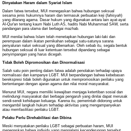
Dinyatakan Haram dalam Syariat Islam
Dalam fatwa tersebut, MUI menegaskan bahwa hubungan seksual
sesama jenis hukumnya haram dan termasuk perbuatan keji (
fahisyah
)
yang dilarang agama. Dasar hukum yang digunakan antara lain ayat-ayat
Al-Qur'an tentang kaum Nabi Luth AS, hadits Nabi Muhammad SAW, serta
pandangan para ulama dari berbagai mazhab.
MUI menilai bahwa Islam telah menetapkan hubungan laki-laki dan
perempuan dalam ikatan pernikahan sebagai satu-satunya sarana
penyaluran naluri seksual yang dibenarkan. Oleh sebab itu, segala bentuk
hubungan seksual di luar ketentuan tersebut dipandang sebagai
penyimpangan yang harus dicegah.
Tidak Boleh Dipromosikan dan Dinormalisasi
Salah satu poin penting dalam fatwa adalah penolakan terhadap upaya
normalisasi dan kampanye LGBT. MUI berpandangan bahwa kebebasan
berekspresi tidak boleh digunakan untuk mempromosikan perilaku yang
bertentangan dengan ajaran agama dan nilai moral masyarakat.
Menurut MUI, negara memiliki kewajiban menjaga ketertiban sosial dan
melindungi masyarakat dari berbagai pengaruh yang dinilai dapat merusak
sendi-sendi kehidupan keluarga. Karena itu, pemerintah didorong untuk
mengambil langkah hukum terhadap aktivitas yang mengampanyekan
atau memfasilitasi perilaku LGBT.
Pelaku Perlu Direhabilitasi dan Dibina
Meski menyatakan perilaku LGBT sebagai perbuatan haram, MUI
menegaskan bahwa individu yang mengalami kecenderungan tersebut