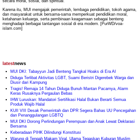
secara moral, sosial, dan spiritual.
Karena itu, MUI mengajak pemerintah, lembaga pendidikan, tokoh agama,
dan masyarakat untuk bersama-sama memperkuat pendidikan moral,
ketahanan keluarga, serta pembinaan keagamaan sebagai benteng
menghadapi berbagai tantangan sosial di era modern. [PurWD/voa-
islam.com]
latest
news
MUI DKI: Tabayyun Jadi Benteng Tangkal Hoaks di Era AI
Diduga Terlibat Aktivitas LGBT, Suami Beristri Digerebek Warga dan
Diusir dari Kampung
Tragis! Remaja 14 Tahun Diduga Bunuh Mantan Pacarnya, Alarm
Keras Rusaknya Pergaulan Bebas
IHW Luruskan: Mandatori Sertifikasi Halal Bukan Berarti Semua
Produk Wajib Halal
KUII VIII Desak Pemerintah dan DPR Segera Bahas UU Pencegahan
dan Penanggulangan LGBTQ
MUI DKI Dorong Perlindungan Perempuan dan Anak Lewat Deklarasi
Bersama
Keberadaan PIHK Dilindungi Konstitusi
Warung di Tengah Makam Viral, Ulama Tegaskan Kuburan Muslim