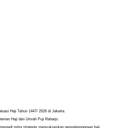
asi Haji Tahun 1447/ 2026 di Jakarta.
terian Haji dan Umrah Puji Raharjo.
enjadi mitra strategis menyukseskan penyelenggaraan haji.