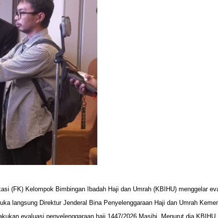
i (FK) Kelompok Bimbingan Ibadah Haji dan Umrah (KBIHU) menggelar evalu
 dibuka langsung Direktur Jenderal Bina Penyelenggaraan Haji dan Umrah Kemen
kukan evaluasi penyelenggaraan haji 1447/2026 Masihi. Menurut dia KBIHU m