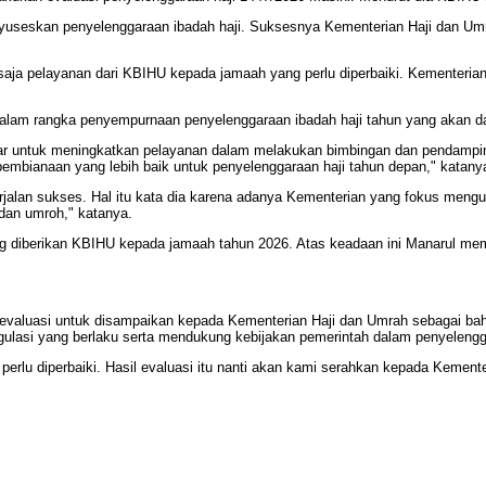
yuseskan penyelenggaraan ibadah haji. Suksesnya Kementerian Haji dan Um
pa saja pelayanan dari KBIHU kepada jamaah yang perlu diperbaiki. Kementer
 dalam rangka penyempurnaan penyelenggaraan ibadah haji tahun yang akan d
 untuk meningkatkan pelayanan dalam melakukan bimbingan dan pendampingan
embianaan yang lebih baik untuk penyelenggaraan haji tahun depan," katany
rjalan sukses. Hal itu kata dia karena adanya Kementerian yang fokus mengur
dan umroh," katanya.
ng diberikan KBIHU kepada jamaah tahun 2026. Atas keadaan ini Manarul 
evaluasi untuk disampaikan kepada Kementerian Haji dan Umrah sebagai bah
lasi yang berlaku serta mendukung kebijakan pemerintah dalam penyelengga
perlu diperbaiki. Hasil evaluasi itu nanti akan kami serahkan kepada Kemen