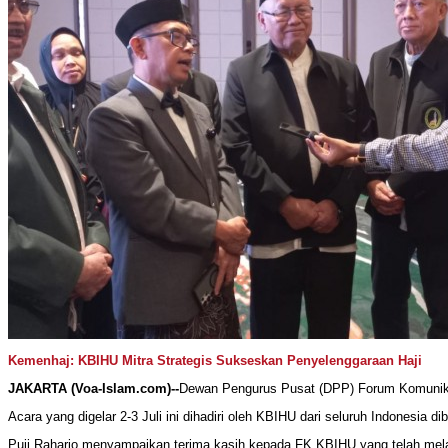
Kemenhaj: KBIHU Mitra Strategis Sukseskan Penyelenggaraan Haji
JAKARTA (Voa-Islam.com)--
Dewan Pengurus Pusat (DPP) Forum Komunikas
Acara yang digelar 2-3 Juli ini dihadiri oleh KBIHU dari seluruh Indonesia
Puji Raharjo menyampaikan terima kasih kepada FK KBIHU yang telah mela