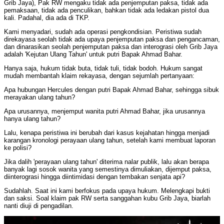
Grib Jaya), Pak RW mengaku tidak ada penjemputan paksa, tidak ada
pemaksaan, tidak ada penculikan, bahkan tidak ada ledakan pistol dua
kali. Padahal, dia ada di TKP.
Kami menyadari, sudah ada operasi pengkondisian. Peristiwa sudah
direkayasa seolah tidak ada upaya penjemputan paksa dan pengancaman,
dan dinarasikan seolah penjemputan paksa dan interograsi oleh Grib Jaya
adalah 'Kejutan Ulang Tahun' untuk putri Bapak Ahmad Bahar.
Hanya saja, hukum tidak buta, tidak tuli, tidak bodoh. Hukum sangat
mudah membantah klaim rekayasa, dengan sejumlah pertanyaan:
Apa hubungan Hercules dengan putri Bapak Ahmad Bahar, sehingga sibuk
merayakan ulang tahun?
Apa urusannya, menjemput wanita putri Ahmad Bahar, jika urusannya
hanya ulang tahun?
Lalu, kenapa peristiwa ini berubah dari kasus kejahatan hingga menjadi
karangan kronologi perayaan ulang tahun, setelah kami membuat laporan
ke polisi?
Jika dalih 'perayaan ulang tahun' diterima nalar publik, lalu akan berapa
banyak lagi sosok wanita yang semestinya dimuliakan, dijemput paksa,
diinterograsi hingga diintimidasi dengan tembakan senjata api?
Sudahlah. Saat ini kami berfokus pada upaya hukum. Melengkapi bukti
dan saksi. Soal klaim pak RW serta sanggahan kubu Grib Jaya, biarlah
nanti diuji di pengadilan.