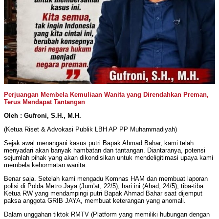
Perjuangan Membela Kemuliaan Wanita yang Direndahkan Preman,
Terus Mendapat Tantangan
Oleh : Gufroni, S.H., M.H.
(Ketua Riset & Advokasi Publik LBH AP PP Muhammadiyah)
Sejak awal menangani kasus putri Bapak Ahmad Bahar, kami telah
menyadari akan banyak hambatan dan tantangan. Diantaranya, potensi
sejumlah pihak yang akan dikondisikan untuk mendeligitimasi upaya kami
membela kehormatan wanita.
Benar saja. Setelah kami mengadu Komnas HAM dan membuat laporan
polisi di Polda Metro Jaya (Jum'at, 22/5), hari ini (Ahad, 24/5), tiba-tiba
Ketua RW yang mendampingi putri Bapak Ahmad Bahar saat dijemput
paksa anggota GRIB JAYA, membuat keterangan yang anomali.
Dalam unggahan tiktok RMTV (Platform yang memiliki hubungan dengan