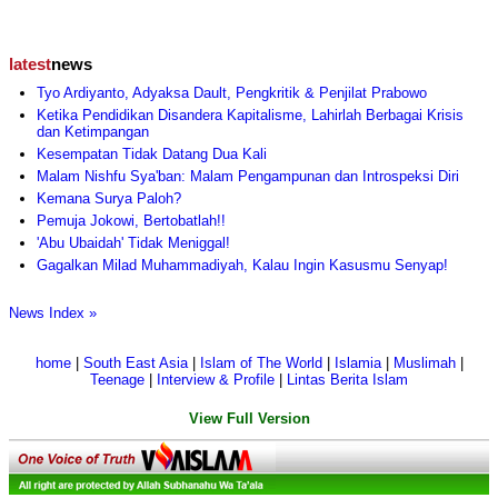
latest
news
Tyo Ardiyanto, Adyaksa Dault, Pengkritik & Penjilat Prabowo
Ketika Pendidikan Disandera Kapitalisme, Lahirlah Berbagai Krisis
dan Ketimpangan
Kesempatan Tidak Datang Dua Kali
Malam Nishfu Sya'ban: Malam Pengampunan dan Introspeksi Diri
Kemana Surya Paloh?
Pemuja Jokowi, Bertobatlah!!
'Abu Ubaidah' Tidak Meniggal!
Gagalkan Milad Muhammadiyah, Kalau Ingin Kasusmu Senyap!
News Index »
home
|
South East Asia
|
Islam of The World
|
Islamia
|
Muslimah
|
Teenage
|
Interview & Profile
|
Lintas Berita Islam
View Full Version