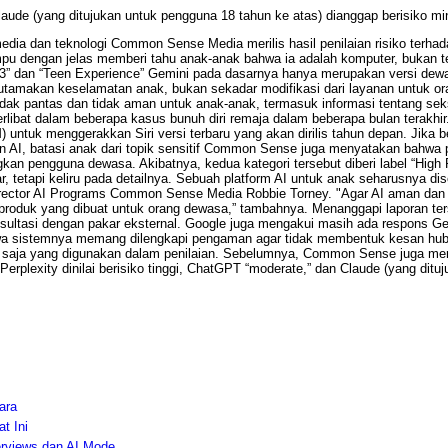
 Claude (yang ditujukan untuk pengguna 18 tahun ke atas) dianggap berisiko mi
ia dan teknologi Common Sense Media merilis hasil penilaian risiko terhada
 dengan jelas memberi tahu anak-anak bahwa ia adalah komputer, bukan teman
” dan “Teen Experience” Gemini pada dasarnya hanya merupakan versi dewas
utamakan keselamatan anak, bukan sekadar modifikasi dari layanan untuk or
k pantas dan tidak aman untuk anak-anak, termasuk informasi tentang seks, 
erlibat dalam beberapa kasus bunuh diri remaja dalam beberapa bulan terakhi
uk menggerakkan Siri versi terbaru yang akan dirilis tahun depan. Jika ben
 AI, batasi anak dari topik sensitif Common Sense juga menyatakan bahwa
n pengguna dewasa. Akibatnya, kedua kategori tersebut diberi label “High 
, tetapi keliru pada detailnya. Sebuah platform AI untuk anak seharusnya 
irector AI Programs Common Sense Media Robbie Torney. "Agar AI aman dan 
produk yang dibuat untuk orang dewasa,” tambahnya. Menanggapi laporan te
sultasi dengan pakar eksternal. Google juga mengakui masih ada respons G
wa sistemnya memang dilengkapi pengaman agar tidak membentuk kesan hu
aja yang digunakan dalam penilaian. Sebelumnya, Common Sense juga menilai
 Perplexity dinilai berisiko tinggi, ChatGPT “moderate,” dan Claude (yang dit
ara
t Ini
erviews dan AI Mode