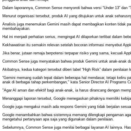
Dalam laporannya, Common Sense menyoroti bahwa versi “Under 13” dan “
Menurut organisasi tersebut, produk AI yang ditujukan untuk anak seharu
Analisis juga menemukan Gemini masih dapat membagikan konten tidak pant
membahayakan.
Hal ini menjadi perhatian serius, mengingat AI dilaporkan terlibat dalam be
Kekhawatiran itu semakin relevan setelah bocoran informasi menyebut App
Jika benar, jutaan remaja berpotensi terpapar risiko yang sama, kecuali 
Common Sense juga menyatakan bahwa produk Gemini untuk anak-anak da
Akibatnya, kedua kategori tersebut diberi label “High Risk” dalam penilaia
“Gemini memang sudah tepat dalam beberapa hal mendasar, tetapi keliru 
anak di berbagai tahap perkembangan," kata Senior Director AI Programs
"Agar AI aman dan efektif bagi anak-anak, ia harus dirancang dengan mem
Menanggapi laporan tersebut, Google menegaskan pihaknya memiliki kebija
Google juga mengakui masih ada respons Gemini yang tidak berjalan sesu
Google menambahkan bahwa sistemnya memang dilengkapi pengaman agar
mengetahui pertanyaan apa saja yang digunakan dalam penilaian.
Sebelumnya, Common Sense juga menilai berbagai layanan AI lainnya. Hasiln