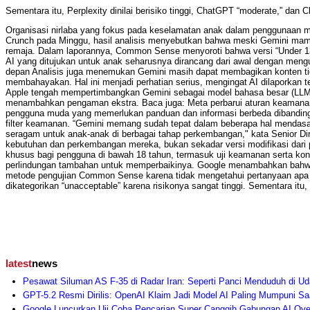
Sementara itu, Perplexity dinilai berisiko tinggi, ChatGPT “moderate,” dan
Organisasi nirlaba yang fokus pada keselamatan anak dalam penggunaan med
Crunch pada Minggu, hasil analisis menyebutkan bahwa meski Gemini mampu
remaja. Dalam laporannya, Common Sense menyoroti bahwa versi “Under 13
AI yang ditujukan untuk anak seharusnya dirancang dari awal dengan meng
depan Analisis juga menemukan Gemini masih dapat membagikan konten tida
membahayakan. Hal ini menjadi perhatian serius, mengingat AI dilaporkan t
Apple tengah mempertimbangkan Gemini sebagai model bahasa besar (LLM) unt
menambahkan pengaman ekstra. Baca juga: Meta perbarui aturan keamanan
pengguna muda yang memerlukan panduan dan informasi berbeda dibandingka
filter keamanan. “Gemini memang sudah tepat dalam beberapa hal mendasar
seragam untuk anak-anak di berbagai tahap perkembangan," kata Senior D
kebutuhan dan perkembangan mereka, bukan sekadar versi modifikasi dari 
khusus bagi pengguna di bawah 18 tahun, termasuk uji keamanan serta kon
perlindungan tambahan untuk memperbaikinya. Google menambahkan bah
metode pengujian Common Sense karena tidak mengetahui pertanyaan apa s
dikategorikan “unacceptable” karena risikonya sangat tinggi. Sementara itu,
latest
news
Pesawat Siluman AS F-35 di Radar Iran: Seperti Panci Menduduh di Ud
GPT-5.2 Resmi Dirilis: OpenAI Klaim Jadi Model AI Paling Mumpuni Saa
Google Luncurkan Uji Coba Pencarian Super Canggih Gabungan AI Ov