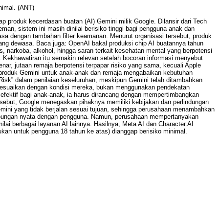
nimal. (ANT)
p produk kecerdasan buatan (AI) Gemini milik Google. Dilansir dari Tech
, sistem ini masih dinilai berisiko tinggi bagi pengguna anak dan
a dengan tambahan filter keamanan. Menurut organisasi tersebut, produk
ang dewasa. Baca juga: OpenAI bakal produksi chip AI buatannya tahun
narkoba, alkohol, hingga saran terkait kesehatan mental yang berpotensi
r. Kekhawatiran itu semakin relevan setelah bocoran informasi menyebut
ar, jutaan remaja berpotensi terpapar risiko yang sama, kecuali Apple
 produk Gemini untuk anak-anak dan remaja mengabaikan kebutuhan
Risk” dalam penilaian keseluruhan, meskipun Gemini telah ditambahkan
disesuaikan dengan kondisi mereka, bukan menggunakan pendekatan
efektif bagi anak-anak, ia harus dirancang dengan mempertimbangkan
rsebut, Google menegaskan pihaknya memiliki kebijakan dan perlindungan
emini yang tidak berjalan sesuai tujuan, sehingga perusahaan menambahkan
bungan nyata dengan pengguna. Namun, perusahaan mempertanyakan
 berbagai layanan AI lainnya. Hasilnya, Meta AI dan Character.AI
ujukan untuk pengguna 18 tahun ke atas) dianggap berisiko minimal.