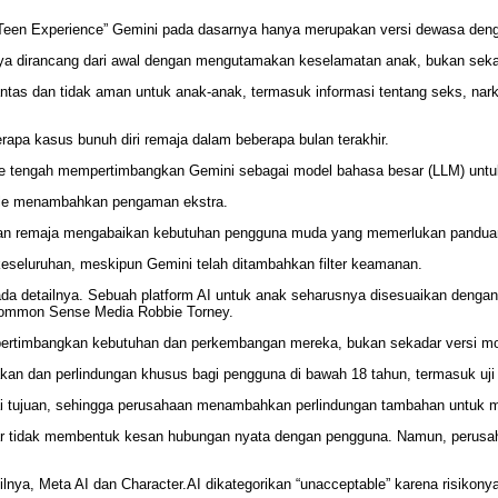
Teen Experience” Gemini pada dasarnya hanya merupakan versi dewasa deng
snya dirancang dari awal dengan mengutamakan keselamatan anak, bukan sekad
as dan tidak aman untuk anak-anak, termasuk informasi tentang seks, narkob
berapa kasus bunuh diri remaja dalam beberapa bulan terakhir.
le tengah mempertimbangkan Gemini sebagai model bahasa besar (LLM) untuk m
Apple menambahkan pengaman ekstra.
n remaja mengabaikan kebutuhan pengguna muda yang memerlukan panduan 
n keseluruhan, meskipun Gemini telah ditambahkan filter keamanan.
pada detailnya. Sebuah platform AI untuk anak seharusnya disesuaikan den
 Common Sense Media Robbie Torney.
pertimbangkan kebutuhan dan perkembangan mereka, bukan sekadar versi mod
kan dan perlindungan khusus bagi pengguna di bawah 18 tahun, termasuk uji 
ai tujuan, sehingga perusahaan menambahkan perlindungan tambahan untuk 
 tidak membentuk kesan hubungan nyata dengan pengguna. Namun, perusa
ya, Meta AI dan Character.AI dikategorikan “unacceptable” karena risikonya 