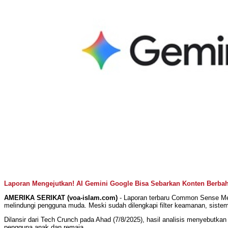
Laporan Mengejutkan! AI Gemini Google Bisa Sebarkan Konten Berba
AMERIKA SERIKAT (voa-islam.com)
- Laporan terbaru Common Sense Medi
melindungi pengguna muda. Meski sudah dilengkapi filter keamanan, siste
Dilansir dari Tech Crunch pada Ahad (7/8/2025), hasil analisis menyebutka
pengguna anak dan remaja.