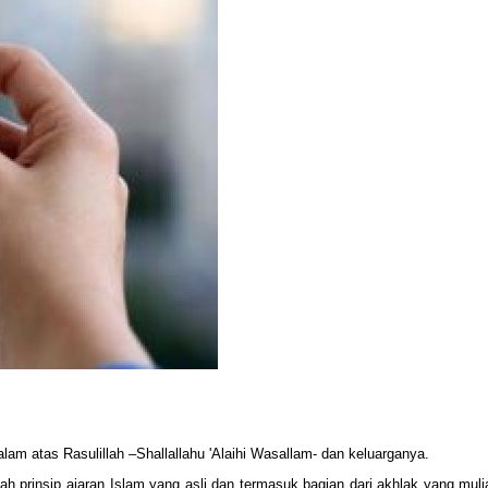
alam atas Rasulillah –Shallallahu 'Alaihi Wasallam- dan keluarganya.
 prinsip ajaran Islam yang asli dan termasuk bagian dari akhlak yang mulia.