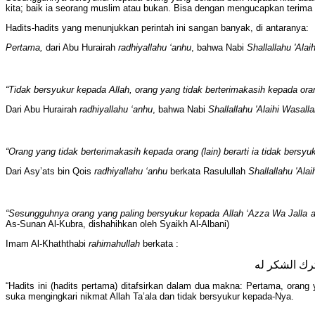
kita; baik ia seorang muslim atau bukan. Bisa dengan mengucapkan terima
Hadits-hadits yang menunjukkan perintah ini sangan banyak, di antaranya:
Pertama,
dari Abu Hurairah
radhiyallahu ‘anhu
, bahwa Nabi
Shallallahu 'Ala
“Tidak bersyukur kepada Allah, orang yang tidak berterimakasih kepada orang
Dari Abu Hurairah
radhiyallahu ‘anhu
, bahwa Nabi
Shallallahu 'Alaihi Wasall
“Orang yang tidak berterimakasih kepada orang (lain) berarti ia tidak bersyu
Dari Asy’ats bin Qois
radhiyallahu ‘anhu
berkata Rasulullah
Shallallahu 'Ala
“Sesungguhnya orang yang paling bersyukur kepada Allah ‘Azza Wa Jalla a
As-Sunan Al-Kubra, dishahihkan oleh Syaikh Al-Albani)
Imam Al-Khaththabi
rahimahullah
berkata :
“Hadits ini (hadits pertama) ditafsirkan dalam dua makna: Pertama, oran
suka mengingkari nikmat Allah Ta’ala dan tidak bersyukur kepada-Nya.