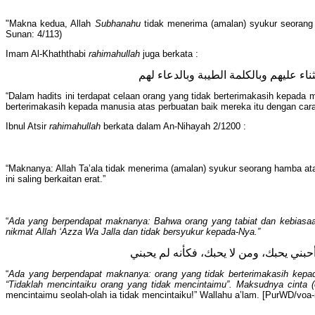
"Makna kedua, Allah
Subhanahu
tidak menerima (amalan) syukur seorang 
Sunan: 4/113)
Imam Al-Khaththabi
rahimahullah
juga berkata :
 عليهم وبالكلمة الطيبة وبالدعاء لهم
“Dalam hadits ini terdapat celaan orang yang tidak berterimakasih kepad
berterimakasih kepada manusia atas perbuatan baik mereka itu dengan ca
Ibnul Atsir
rahimahullah
berkata dalam An-Nihayah 2/1200 :
“Maknanya: Allah Ta’ala tidak menerima (amalan) syukur seorang hamba ata
ini saling berkaitan erat.”
“
Ada yang berpendapat maknanya: Bahwa orang yang tabiat dan kebiasaan
nikmat Allah ‘Azza Wa Jalla dan tidak bersyukur kepada-Nya.”
بني يحبك، ومن لا يحبك، فكأنه لم يحبني
“
Ada yang berpendapat maknanya: orang yang tidak berterimakasih kepad
“Tidaklah mencintaiku orang yang tidak mencintaimu”. Maksudnya cinta (
mencintaimu seolah-olah ia tidak mencintaiku!” Wallahu a’lam. [PurWD/voa