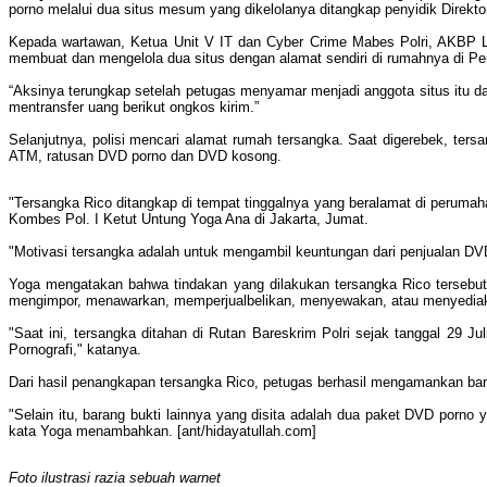
porno melalui dua situs mesum yang dikelolanya ditangkap penyidik Direkt
Kepada wartawan, Ketua Unit V IT dan Cyber Crime Mabes Polri, AKBP L
membuat dan mengelola dua situs dengan alamat sendiri di rumahnya di Per
“Aksinya terungkap setelah petugas menyamar menjadi anggota situs itu 
mentransfer uang berikut ongkos kirim.”
Selanjutnya, polisi mencari alamat rumah tersangka. Saat digerebek, tersa
ATM, ratusan DVD porno dan DVD kosong.
"Tersangka Rico ditangkap di tempat tinggalnya yang beralamat di perumah
Kombes Pol. I Ketut Untung Yoga Ana di Jakarta, Jumat.
"Motivasi tersangka adalah untuk mengambil keuntungan dari penjualan DVD p
Yoga mengatakan bahwa tindakan yang dilakukan tersangka Rico terseb
mengimpor, menawarkan, memperjualbelikan, menyewakan, atau menyediak
"Saat ini, tersangka ditahan di Rutan Bareskrim Polri sejak tanggal 2
Pornografi," katanya.
Dari hasil penangkapan tersangka Rico, petugas berhasil mengamankan baran
"Selain itu, barang bukti lainnya yang disita adalah dua paket DVD porno 
kata Yoga menambahkan. [ant/hidayatullah.com]
Foto ilustrasi razia sebuah warnet