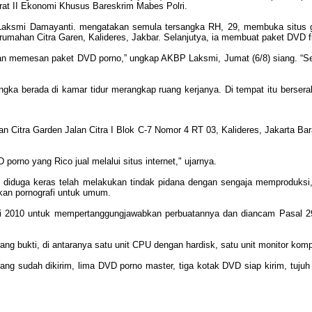
orat II Ekonomi Khusus Bareskrim Mabes Polri.
aksmi Damayanti. mengatakan semula tersangka RH, 29, membuka situs gra
umahan Citra Garen, Kalideres, Jakbar. Selanjutya, ia membuat paket DVD f
dan memesan paket DVD porno,” ungkap AKBP Laksmi, Jumat (6/8) siang. “S
ngka berada di kamar tidur merangkap ruang kerjanya. Di tempat itu bersera
an Citra Garden Jalan Citra I Blok C-7 Nomor 4 RT 03, Kalideres, Jakarta Ba
orno yang Rico jual melalui situs internet," ujarnya.
ut diduga keras telah melakukan tindak pidana dengan sengaja memproduk
an pornografi untuk umum.
9 Juli 2010 untuk mempertanggungjawabkan perbuatannya dan diancam Pasal 
g bukti, di antaranya satu unit CPU dengan hardisk, satu unit monitor kompu
yang sudah dikirim, lima DVD porno master, tiga kotak DVD siap kirim, tuju