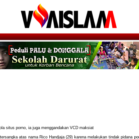
lola situs porno, ia juga menggandakan VCD maksiat
ersangka atas nama Rico Handjaja (29) karena melakukan tindak pidana por