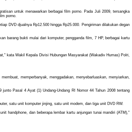
tisan untuk menawarkan berbagai film porno. Pada Juli 2009, tersangka
ilm porno.
etiap DVD djualnya Rp12.500 hingga Rp25.000. Pengiriman dilakukan degan
kan barang bukti mulai dari komputer, pengganda film, 7 HP, berbagai kartu
rat," kata Wakil Kepala Divisi Hubungan Masyarakat (Wakadiv Humas) Polri,
si, membuat, memperbanyak, menggadakan, menyebarluaskan, menyiarkan,
29 junto Pasal 4 Ayat (1) Undang-Undang RI Nomor 44 Tahun 2008 tentang
ter, satu unit komputer jinjing, satu unit modem, dan tiga unit DVD RW.
h unit handphone, dan beberapa lembar kartu anjungan tunai mandiri (ATM),"