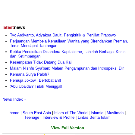
latest
news
Tyo Ardiyanto, Adyaksa Dault, Pengkritik & Penjilat Prabowo
Perjuangan Membela Kemuliaan Wanita yang Direndahkan Preman,
Terus Mendapat Tantangan
Ketika Pendidikan Disandera Kapitalisme, Lahirlah Berbagai Krisis
dan Ketimpangan
Kesempatan Tidak Datang Dua Kali
Malam Nishfu Sya'ban: Malam Pengampunan dan Introspeksi Diri
Kemana Surya Paloh?
Pemuja Jokowi, Bertobatlah!!
'Abu Ubaidah' Tidak Meniggal!
News Index »
home
|
South East Asia
|
Islam of The World
|
Islamia
|
Muslimah
|
Teenage
|
Interview & Profile
|
Lintas Berita Islam
View Full Version