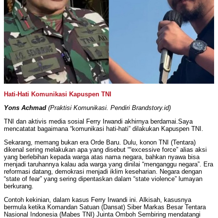
Hati-Hati Komunikasi Kapuspen TNI
Yons Achmad
(Praktisi Komunikasi. Pendiri
Brandstory.id
)
TNI dan aktivis media sosial Ferry Irwandi akhirnya berdamai.Saya
mencatatat bagaimana “komunikasi hati-hati” dilakukan Kapuspen TNI.
Sekarang, memang bukan era Orde Baru. Dulu, konon TNI (Tentara)
dikenal sering melakukan apa yang disebut ““excessive force” alias aksi
yang berlebihan kepada warga atas nama negara, bahkan nyawa bisa
menjadi taruhannya kalau ada warga yang dinilai “menganggu negara”. Era
reformasi datang, demokrasi menjadi iklim keseharian. Negara dengan
“state of fear” yang sering dipentaskan dalam “state violence” lumayan
berkurang.
Contoh kekinian, dalam kasus Ferry Irwandi ini. Alkisah, kasusnya
bermula ketika Komandan Satuan (Dansat) Siber Markas Besar Tentara
Nasional Indonesia (Mabes TNI) Juinta Omboh Sembiring mendatangi