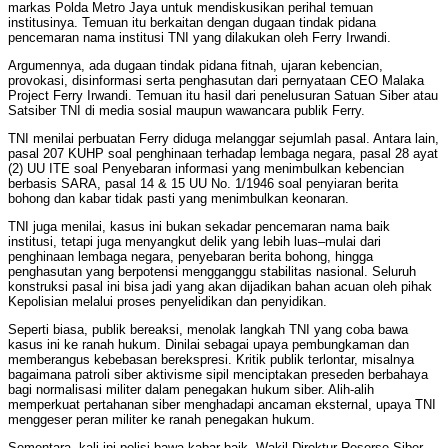
markas Polda Metro Jaya untuk mendiskusikan perihal temuan
institusinya. Temuan itu berkaitan dengan dugaan tindak pidana
pencemaran nama institusi TNI yang dilakukan oleh Ferry Irwandi.
Argumennya, ada dugaan tindak pidana fitnah, ujaran kebencian,
provokasi, disinformasi serta penghasutan dari pernyataan CEO Malaka
Project Ferry Irwandi. Temuan itu hasil dari penelusuran Satuan Siber atau
Satsiber TNI di media sosial maupun wawancara publik Ferry.
TNI menilai perbuatan Ferry diduga melanggar sejumlah pasal. Antara lain,
pasal 207 KUHP soal penghinaan terhadap lembaga negara, pasal 28 ayat
(2) UU ITE soal Penyebaran informasi yang menimbulkan kebencian
berbasis SARA, pasal 14 & 15 UU No. 1/1946 soal penyiaran berita
bohong dan kabar tidak pasti yang menimbulkan keonaran.
TNI juga menilai, kasus ini bukan sekadar pencemaran nama baik
institusi, tetapi juga menyangkut delik yang lebih luas–mulai dari
penghinaan lembaga negara, penyebaran berita bohong, hingga
penghasutan yang berpotensi mengganggu stabilitas nasional. Seluruh
konstruksi pasal ini bisa jadi yang akan dijadikan bahan acuan oleh pihak
Kepolisian melalui proses penyelidikan dan penyidikan.
Seperti biasa, publik bereaksi, menolak langkah TNI yang coba bawa
kasus ini ke ranah hukum. Dinilai sebagai upaya pembungkaman dan
memberangus kebebasan berekspresi. Kritik publik terlontar, misalnya
bagaimana patroli siber aktivisme sipil menciptakan preseden berbahaya
bagi normalisasi militer dalam penegakan hukum siber. Alih-alih
memperkuat pertahanan siber menghadapi ancaman eksternal, upaya TNI
menggeser peran militer ke ranah penegakan hukum.
Sementara, kali ini polisi bawa kabar baik, Wakil Direktur Reserse Siber