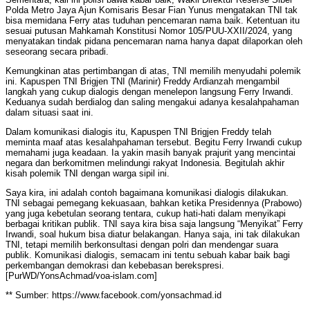
Polda Metro Jaya Ajun Komisaris Besar Fian Yunus mengatakan TNI tak
bisa memidana Ferry atas tuduhan pencemaran nama baik. Ketentuan itu
sesuai putusan Mahkamah Konstitusi Nomor 105/PUU-XXII/2024, yang
menyatakan tindak pidana pencemaran nama hanya dapat dilaporkan oleh
seseorang secara pribadi.
Kemungkinan atas pertimbangan di atas, TNI memilih menyudahi polemik
ini. Kapuspen TNI Brigjen TNI (Marinir) Freddy Ardianzah mengambil
langkah yang cukup dialogis dengan menelepon langsung Ferry Irwandi.
Keduanya sudah berdialog dan saling mengakui adanya kesalahpahaman
dalam situasi saat ini.
Dalam komunikasi dialogis itu, Kapuspen TNI Brigjen Freddy telah
meminta maaf atas kesalahpahaman tersebut. Begitu Ferry Irwandi cukup
memahami juga keadaan. Ia yakin masih banyak prajurit yang mencintai
negara dan berkomitmen melindungi rakyat Indonesia. Begitulah akhir
kisah polemik TNI dengan warga sipil ini.
Saya kira, ini adalah contoh bagaimana komunikasi dialogis dilakukan.
TNI sebagai pemegang kekuasaan, bahkan ketika Presidennya (Prabowo)
yang juga kebetulan seorang tentara, cukup hati-hati dalam menyikapi
berbagai kritikan publik. TNI saya kira bisa saja langsung “Menyikat” Ferry
Irwandi, soal hukum bisa diatur belakangan. Hanya saja, ini tak dilakukan
TNI, tetapi memilih berkonsultasi dengan polri dan mendengar suara
publik. Komunikasi dialogis, semacam ini tentu sebuah kabar baik bagi
perkembangan demokrasi dan kebebasan berekspresi.
[PurWD/YonsAchmad/voa-islam.com]
** Sumber: https://www.facebook.com/yonsachmad.id