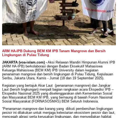
ARM HA-IPB Dukung BEM KM IPB Tanam Mangrove dan Bersih
Lingkungan di Pulau Tidung
JAKARTA (voa-islam.com) -
Aksi Relawan Mandiri Himpunan Alumni IPB
(ARM HA-IPB) berkolaborasi dengan Badan Eksekutif Mahasiswa
Keluarga Mahasiswa (BEM KM) IPB University dalam kegiatan
penanaman mangrove dan bersih lingkungan di Pulau Tidung, Kepulauan
Seribu, Jakarta Utara, Kamis - Jumat (18 dan 19 September 2025).
Kegiatan yang bertajuk Akar Laut (penanaman mangrove) dan Jangkar
Laut (bersih lingkungan) menjadi bagian rangkaian acara Ekspedisi IPB –
Ekspedisi Nasional 2025 yang diselenggarakan oleh Kementerian Sosial
dan Masyarakat BEM KM IPB, yang bernaung di bawah Forum Nasional
Sosial Masyarakat (FORNASOSMAS) BEM Seluruh Indonesia.
“Penanaman mangrove dan karang yang diikuti pembersihan lingkungan
pesisir ini dilakukan untuk menjaga kelestarian ekosistem pesisir dan laut,
mencegah abrasi serta kerusakan lingkungan, dan menyediakan habitat