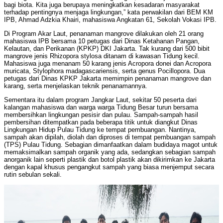
bagi biota. Kita juga berupaya meningkatkan kesadaran masyarakat
terhadap pentingnya menjaga lingkungan,” kata perwakilan dari BEM KM
IPB, Ahmad Adzkia Khairi, mahasiswa Angkatan 61, Sekolah Vokasi IPB.
Di Program Akar Laut, penanaman mangrove dilakukan oleh 21 orang
mahasiswa IPB bersama 10 petugas dari Dinas Ketahanan Pangan,
Kelautan, dan Perikanan (KPKP) DKI Jakarta. Tak kurang dari 500 bibit
mangrove jenis Rhizopora stylosa ditanam di kawasan Tidung kecil.
Mahasiswa juga menanam 50 karang jenis Acropora donei dan Acropora
muricata, Stylophora madagascariensis, serta genus Pocillopora. Dua
petugas dari Dinas KPKP Jakarta memimpin penanaman mangrove dan
karang, serta menjelaskan teknik penanamannya.
Sementara itu dalam program Jangkar Laut, sekitar 50 peserta dari
kalangan mahasiswa dan warga warga Tidung Besar turun bersama
membersihkan lingkungan pesisir dan pulau. Sampah-sampah hasil
pembersihan ditempatkan pada beberapa titik untuk diangkut Dinas
Lingkungan Hidup Pulau Tidung ke tempat pembuangan. Nantinya,
sampah akan dipilah, diolah dan diproses di tempat pembuangan sampah
(TPS) Pulau Tidung. Sebagian dimanfaatkan dalam budidaya magot untuk
memaksimalkan sampah organik yang ada, sedangkan sebagian sampah
anorganik lain seperti plastik dan botol plastik akan dikirimkan ke Jakarta
dengan kapal khusus pengangkut sampah yang biasa menjemput secara
rutin sebulan sekali.