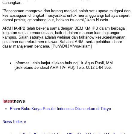
canangkan.
“Penanaman mangrove dan karang menjadi salah satu upaya mitigasi dan
kesiapsiagaan di tingkat masyarakat untuk menanggulangi bahaya seperti
abrasi pesisir, gelombang laut, bahkan tsunami,” kata Husein.
ARM HA-IPB telah bekerja sama dengan BEM KM IPB dalam berbagai
kegiatan sosial-kemanusiaan, baik di dalam maupun luar lingkungan
kampus. Salah satunya adalah webinar dan talkshow kesukarelawanan,
pelatihan dan rekrutmen relawan Sahabat ARM, serta pelatihan dasar-
dasar manajemen bencana. [PurWD/IJM/voa-islam]
Informasi lebih lanjut silakan hubungi: Ir. Agus Rusli, MM
(Sekretaris Jenderal ARM HA-IPB), Telp. 0812 1-84 366.
latest
news
Enam Buku Karya Penulis Indonesia Diluncurkan di Tokyo
News Index »