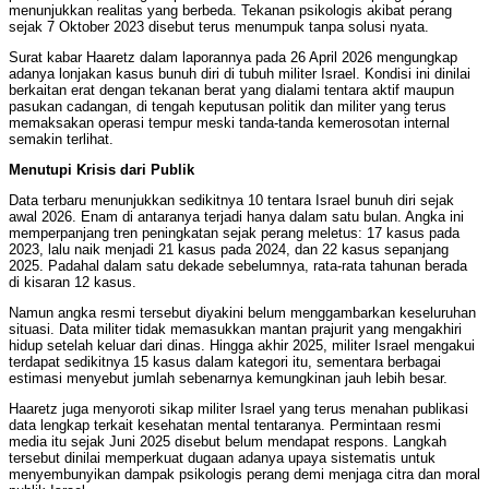
menunjukkan realitas yang berbeda. Tekanan psikologis akibat perang
sejak 7 Oktober 2023 disebut terus menumpuk tanpa solusi nyata.
Surat kabar Haaretz dalam laporannya pada 26 April 2026 mengungkap
adanya lonjakan kasus bunuh diri di tubuh militer Israel. Kondisi ini dinilai
berkaitan erat dengan tekanan berat yang dialami tentara aktif maupun
pasukan cadangan, di tengah keputusan politik dan militer yang terus
memaksakan operasi tempur meski tanda-tanda kemerosotan internal
semakin terlihat.
Menutupi Krisis dari Publik
Data terbaru menunjukkan sedikitnya 10 tentara Israel bunuh diri sejak
awal 2026. Enam di antaranya terjadi hanya dalam satu bulan. Angka ini
memperpanjang tren peningkatan sejak perang meletus: 17 kasus pada
2023, lalu naik menjadi 21 kasus pada 2024, dan 22 kasus sepanjang
2025. Padahal dalam satu dekade sebelumnya, rata-rata tahunan berada
di kisaran 12 kasus.
Namun angka resmi tersebut diyakini belum menggambarkan keseluruhan
situasi. Data militer tidak memasukkan mantan prajurit yang mengakhiri
hidup setelah keluar dari dinas. Hingga akhir 2025, militer Israel mengakui
terdapat sedikitnya 15 kasus dalam kategori itu, sementara berbagai
estimasi menyebut jumlah sebenarnya kemungkinan jauh lebih besar.
Haaretz juga menyoroti sikap militer Israel yang terus menahan publikasi
data lengkap terkait kesehatan mental tentaranya. Permintaan resmi
media itu sejak Juni 2025 disebut belum mendapat respons. Langkah
tersebut dinilai memperkuat dugaan adanya upaya sistematis untuk
menyembunyikan dampak psikologis perang demi menjaga citra dan moral