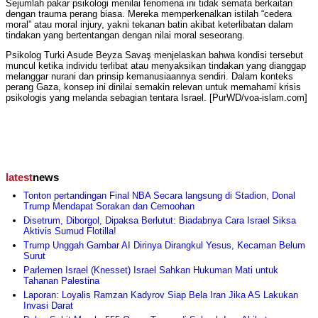
Sejumlah pakar psikologi menilai fenomena ini tidak semata berkaitan
dengan trauma perang biasa. Mereka memperkenalkan istilah “cedera
moral” atau moral injury, yakni tekanan batin akibat keterlibatan dalam
tindakan yang bertentangan dengan nilai moral seseorang.
Psikolog Turki Asude Beyza Savaş menjelaskan bahwa kondisi tersebut
muncul ketika individu terlibat atau menyaksikan tindakan yang dianggap
melanggar nurani dan prinsip kemanusiaannya sendiri. Dalam konteks
perang Gaza, konsep ini dinilai semakin relevan untuk memahami krisis
psikologis yang melanda sebagian tentara Israel. [PurWD/voa-islam.com]
latest
news
Tonton pertandingan Final NBA Secara langsung di Stadion, Donal
Trump Mendapat Sorakan dan Cemoohan
Disetrum, Diborgol, Dipaksa Berlutut: Biadabnya Cara Israel Siksa
Aktivis Sumud Flotilla!
Trump Unggah Gambar AI Dirinya Dirangkul Yesus, Kecaman Belum
Surut
Parlemen Israel (Knesset) Israel Sahkan Hukuman Mati untuk
Tahanan Palestina
Laporan: Loyalis Ramzan Kadyrov Siap Bela Iran Jika AS Lakukan
Invasi Darat