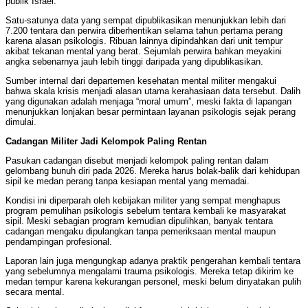
publik Israel.
Satu-satunya data yang sempat dipublikasikan menunjukkan lebih dari
7.200 tentara dan perwira diberhentikan selama tahun pertama perang
karena alasan psikologis. Ribuan lainnya dipindahkan dari unit tempur
akibat tekanan mental yang berat. Sejumlah perwira bahkan meyakini
angka sebenarnya jauh lebih tinggi daripada yang dipublikasikan.
Sumber internal dari departemen kesehatan mental militer mengakui
bahwa skala krisis menjadi alasan utama kerahasiaan data tersebut. Dalih
yang digunakan adalah menjaga “moral umum”, meski fakta di lapangan
menunjukkan lonjakan besar permintaan layanan psikologis sejak perang
dimulai.
Cadangan Militer Jadi Kelompok Paling Rentan
Pasukan cadangan disebut menjadi kelompok paling rentan dalam
gelombang bunuh diri pada 2026. Mereka harus bolak-balik dari kehidupan
sipil ke medan perang tanpa kesiapan mental yang memadai.
Kondisi ini diperparah oleh kebijakan militer yang sempat menghapus
program pemulihan psikologis sebelum tentara kembali ke masyarakat
sipil. Meski sebagian program kemudian dipulihkan, banyak tentara
cadangan mengaku dipulangkan tanpa pemeriksaan mental maupun
pendampingan profesional.
Laporan lain juga mengungkap adanya praktik pengerahan kembali tentara
yang sebelumnya mengalami trauma psikologis. Mereka tetap dikirim ke
medan tempur karena kekurangan personel, meski belum dinyatakan pulih
secara mental.