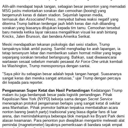
Alih-alih mendapat tepuk tangan, sebagian besar penonton yang memadati
MSG justru melontarkan sorakan dan cemoohan (
booing
) yang
bergemuruh keras di dalam stadion. Sejumlah laporan media,
termasuk dan
Associated Press
, menyebut bahwa reaksi negatif yang
diterima Trump bahkan terdengar jauh lebih keras dan riuh dibanding
sorakan yang biasanya ditujukan kepada tim tamu. Cemoohan tersebut
baru mereda ketika layar raksasa mengalihkan visual ke arah bintang
Knicks, Jalen Brunson, dan bendera Amerika Serikat.
Meski mendapatkan tekanan psikologis dari seisi stadion, Trump
tampaknya tidak ambil pusing. Sambil menghadap ke arah lapangan, ia
tetap tersenyum lebar dan memberikan salam hormat militer yang tegap
sepanjang sorakan tersebut berlangsung. Bahkan, saat diwawancarai
wartawan sesaat sebelum menaiki pesawat
Air Force One
untuk kembali
ke Washington, Trump meresponsnya dengan santai.
"Saya pikir itu sebagian besar adalah tepuk tangan hangat. Suasananya
sangat keras dan mereka sangat antusias," ujar Trump dengan percaya
diri kepada para reporter.
Pengamanan Super Ketat dan Hasil Pertandingan
Kedatangan Trump
malam itu juga berdampak besar pada logistik pertandingan. Pihak
Kepolisian New York (NYPD) bekerja sama dengan
Secret Service
menerapkan protokol pengamanan berlapis yang sangat ketat di sekitar
area Manhattan. Pihak promotor bahkan terpaksa membatalkan acara
nonton bareng (
watch party
) tradisional yang biasa digelar fans di luar
arena, dan memindahkannya beberapa blok menjauh ke Bryant Park demi
alasan keamanan. Para penonton pun diwajibkan mengantre melewati alat
pemindai (magnetometer) layaknya pemeriksaan di bandara sejak empat