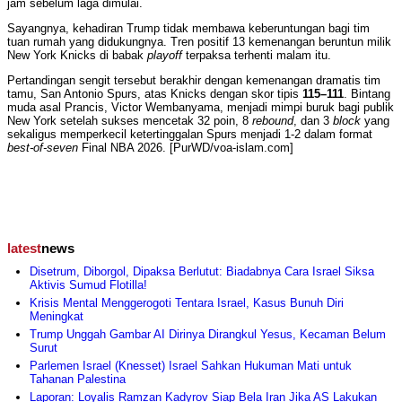
jam sebelum laga dimulai.
Sayangnya, kehadiran Trump tidak membawa keberuntungan bagi tim
tuan rumah yang didukungnya. Tren positif 13 kemenangan beruntun milik
New York Knicks di babak
playoff
terpaksa terhenti malam itu.
Pertandingan sengit tersebut berakhir dengan kemenangan dramatis tim
tamu, San Antonio Spurs, atas Knicks dengan skor tipis
115–111
. Bintang
muda asal Prancis, Victor Wembanyama, menjadi mimpi buruk bagi publik
New York setelah sukses mencetak 32 poin, 8
rebound
, dan 3
block
yang
sekaligus memperkecil ketertinggalan Spurs menjadi 1-2 dalam format
best-of-seven
Final NBA 2026. [PurWD/voa-islam.com]
latest
news
Disetrum, Diborgol, Dipaksa Berlutut: Biadabnya Cara Israel Siksa
Aktivis Sumud Flotilla!
Krisis Mental Menggerogoti Tentara Israel, Kasus Bunuh Diri
Meningkat
Trump Unggah Gambar AI Dirinya Dirangkul Yesus, Kecaman Belum
Surut
Parlemen Israel (Knesset) Israel Sahkan Hukuman Mati untuk
Tahanan Palestina
Laporan: Loyalis Ramzan Kadyrov Siap Bela Iran Jika AS Lakukan