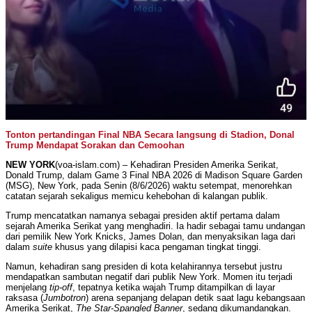
Tonton pertandingan Final NBA Secara langsung di Stadion, Donal
Trump Mendapat Sorakan dan Cemoohan
NEW YORK
(voa-islam.com) – Kehadiran Presiden Amerika Serikat,
Donald Trump, dalam Game 3 Final NBA 2026 di Madison Square Garden
(MSG), New York, pada Senin (8/6/2026) waktu setempat, menorehkan
catatan sejarah sekaligus memicu kehebohan di kalangan publik.
Trump mencatatkan namanya sebagai presiden aktif pertama dalam
sejarah Amerika Serikat yang menghadiri. Ia hadir sebagai tamu undangan
dari pemilik New York Knicks, James Dolan, dan menyaksikan laga dari
dalam
suite
khusus yang dilapisi kaca pengaman tingkat tinggi.
Namun, kehadiran sang presiden di kota kelahirannya tersebut justru
mendapatkan sambutan negatif dari publik New York. Momen itu terjadi
menjelang
tip-off
, tepatnya ketika wajah Trump ditampilkan di layar
raksasa (
Jumbotron
) arena sepanjang delapan detik saat lagu kebangsaan
Amerika Serikat,
The Star-Spangled Banner
, sedang dikumandangkan.