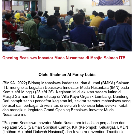
Opening Beasiswa Inovator Muda Nusantara di Masjid Salman ITB
Oleh: Shalman Al Farisy Lubis
(BMKA. 2022) Bidang Mahasiswa kaderisasi dan Alumni (BMKA) Salman
ITB menghelat kegiatan Beasiswa Innovator Muda Nusantara (IMN) pada
Kamis s/d Minggu (23 s/d 26). Kegiatan ini dilakukan secara luring di
Masjid Salman ITB dan ditutup di Villa Kayu Organik Lembang, Bandung.
Dari hampir seribu pendaftar kegiatan ini, sekitar seratus mahasiswa yang
berasal dari berbagai Universitas di seluruh Indonesia lulus seleksi ketat
dan mengikuti kegiatan Grand Opening Beasiswa Inovator Muda
Nusantara ini.
“Program Beasiswa Inovator Muda Nusantara ini adalah perpaduan dari
kegiatan SSC (Salman Spiritual Camp), KK (Kelompok Keluarga), LMDN
(Latihan Mujtahid Dakwah Nasional) dan Inventra (Invention Tradition)