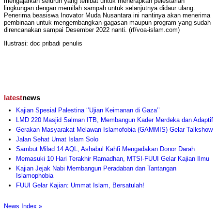
mengajarkan seluruh yang terlibat untuk menerapkan pelestarian
lingkungan dengan memilah sampah untuk selanjutnya didaur ulang.
Penerima beasiswa Inovator Muda Nusantara ini nantinya akan menerima
pembinaan untuk mengembangkan gagasan maupun program yang sudah
direncanakan sampai Desember 2022 nanti. (rf/voa-islam.com)
Ilustrasi: doc pribadi penulis
latest
news
Kajian Spesial Palestina ‘’Ujian Keimanan di Gaza’’
LMD 220 Masjid Salman ITB, Membangun Kader Merdeka dan Adaptif
Gerakan Masyarakat Melawan Islamofobia (GAMMIS) Gelar Talkshow
Jalan Sehat Umat Islam Solo
Sambut Milad 14 AQL, Ashabul Kahfi Mengadakan Donor Darah
Memasuki 10 Hari Terakhir Ramadhan, MTSI-FUUI Gelar Kajian Ilmu
Kajian Jejak Nabi Membangun Peradaban dan Tantangan
Islamophobia
FUUI Gelar Kajian: Ummat Islam, Bersatulah!
News Index »