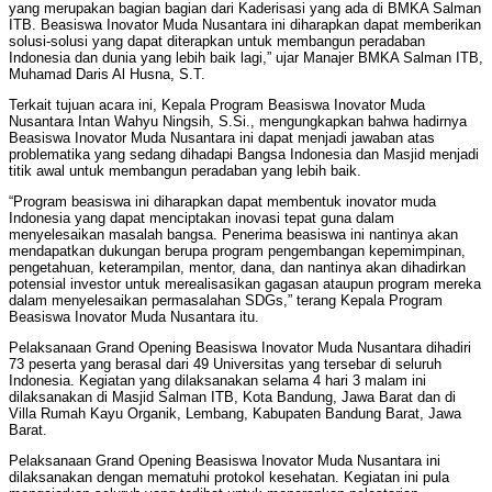
yang merupakan bagian bagian dari Kaderisasi yang ada di BMKA Salman
ITB. Beasiswa Inovator Muda Nusantara ini diharapkan dapat memberikan
solusi-solusi yang dapat diterapkan untuk membangun peradaban
Indonesia dan dunia yang lebih baik lagi,” ujar Manajer BMKA Salman ITB,
Muhamad Daris Al Husna, S.T.
Terkait tujuan acara ini, Kepala Program Beasiswa Inovator Muda
Nusantara Intan Wahyu Ningsih, S.Si., mengungkapkan bahwa hadirnya
Beasiswa Inovator Muda Nusantara ini dapat menjadi jawaban atas
problematika yang sedang dihadapi Bangsa Indonesia dan Masjid menjadi
titik awal untuk membangun peradaban yang lebih baik.
“Program beasiswa ini diharapkan dapat membentuk inovator muda
Indonesia yang dapat menciptakan inovasi tepat guna dalam
menyelesaikan masalah bangsa. Penerima beasiswa ini nantinya akan
mendapatkan dukungan berupa program pengembangan kepemimpinan,
pengetahuan, keterampilan, mentor, dana, dan nantinya akan dihadirkan
potensial investor untuk merealisasikan gagasan ataupun program mereka
dalam menyelesaikan permasalahan SDGs,” terang Kepala Program
Beasiswa Inovator Muda Nusantara itu.
Pelaksanaan Grand Opening Beasiswa Inovator Muda Nusantara dihadiri
73 peserta yang berasal dari 49 Universitas yang tersebar di seluruh
Indonesia. Kegiatan yang dilaksanakan selama 4 hari 3 malam ini
dilaksanakan di Masjid Salman ITB, Kota Bandung, Jawa Barat dan di
Villa Rumah Kayu Organik, Lembang, Kabupaten Bandung Barat, Jawa
Barat.
Pelaksanaan Grand Opening Beasiswa Inovator Muda Nusantara ini
dilaksanakan dengan mematuhi protokol kesehatan. Kegiatan ini pula