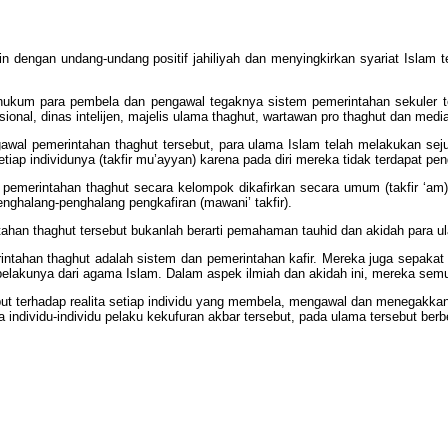
 dengan undang-undang positif jahiliyah dan menyingkirkan syariat Islam t
 hukum para pembela dan pengawal tegaknya sistem pemerintahan sekuler t
asional, dinas intelijen, majelis ulama thaghut, wartawan pro thaghut dan med
wal pemerintahan thaghut tersebut, para ulama Islam telah melakukan sej
ap individunya (takfir mu’ayyan) karena pada diri mereka tidak terdapat peng
pemerintahan thaghut secara kelompok dikafirkan secara umum (takfir ‘am)
enghalang-penghalang pengkafiran (mawani’ takfir).
han thaghut tersebut bukanlah berarti pemahaman tauhid dan akidah para ul
intahan thaghut adalah sistem dan pemerintahan kafir. Mereka juga sepak
pelakunya dari agama Islam. Dalam aspek ilmiah dan akidah ini, mereka sem
ut terhadap realita setiap individu yang membela, mengawal dan menegakkan 
a individu-individu pelaku kekufuran akbar tersebut, pada ulama tersebut ber