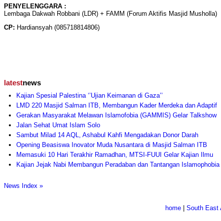
PENYELENGGARA :
Lembaga Dakwah Robbani (LDR) + FAMM (Forum Aktifis Masjid Musholla)
CP:
Hardiansyah (085718814806)
latest
news
Kajian Spesial Palestina ‘’Ujian Keimanan di Gaza’’
LMD 220 Masjid Salman ITB, Membangun Kader Merdeka dan Adaptif
Gerakan Masyarakat Melawan Islamofobia (GAMMIS) Gelar Talkshow
Jalan Sehat Umat Islam Solo
Sambut Milad 14 AQL, Ashabul Kahfi Mengadakan Donor Darah
Opening Beasiswa Inovator Muda Nusantara di Masjid Salman ITB
Memasuki 10 Hari Terakhir Ramadhan, MTSI-FUUI Gelar Kajian Ilmu
Kajian Jejak Nabi Membangun Peradaban dan Tantangan Islamophobia
News Index »
home
|
South East 